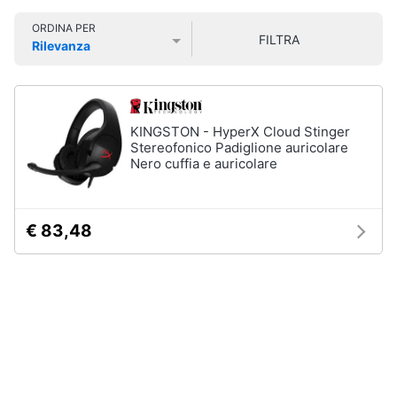
Smart
ORDINA PER
home
FILTRA
Rilevanza
Prezzo più basso
Prezzo più alto
Valutazioni
Videogiochi
Audio
KINGSTON - HyperX Cloud Stinger
e
Stereofonico Padiglione auricolare
musica
Nero cuffia e auricolare
Clima
€ 83,48
Arredo
Brico
e
Giardinaggio
Salute