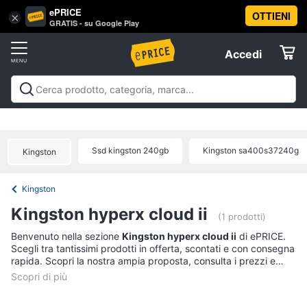
ePRICE
OTTIENI
Vai
×
Accedi
GRATIS - su Google Play
al
Registrati
menu
Accedi
Offerte
Offerte
Elettrodomestici
Ssd kingston 240gb
Kingston sa400s37240g
Kingston
Informatica
Kingston
Telefonia
Kingston hyperx cloud ii
(1 prodotti)
Tv
Benvenuto nella sezione
Kingston hyperx cloud ii
di ePRICE.
Scegli tra tantissimi prodotti in offerta, scontati e con consegna
e
rapida. Scopri la nostra ampia proposta, consulta i prezzi e
Home
acquista comodamente online.
Cinema