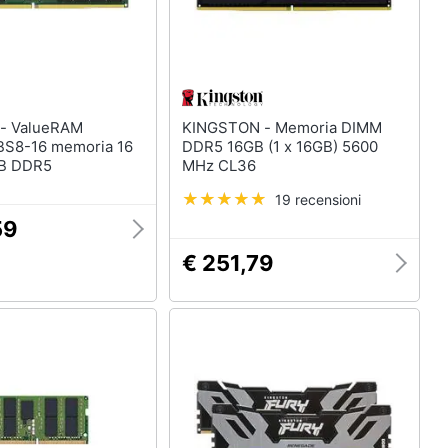
RAM
KINGSTON - Memoria DIMM
S8-16 memoria 16
DDR5 16GB (1 x 16GB) 5600
GB DDR5
MHz CL36
19 recensioni
59
€ 251,79