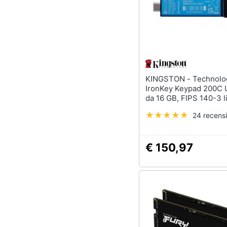
KINGSTON - Technology
IronKey Keypad 200C
da 16 GB, FIPS 140-3 li
(in fase di approvazio
24 recensi
256
€ 150,97