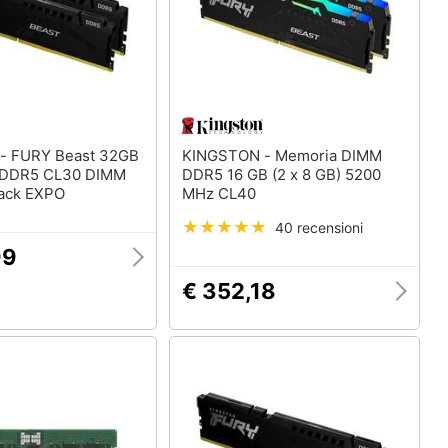
32GB
KINGSTON - Memoria DIMM
 DDR5 CL30 DIMM
DDR5 16 GB (2 x 8 GB) 5200
Black EXPO
MHz CL40
40 recensioni
99
€ 352,18