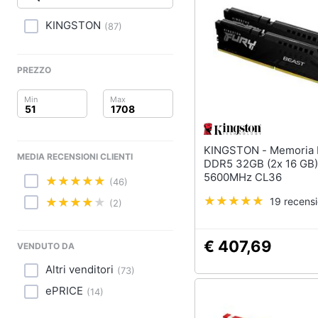
Clima
KINGSTON
(
87
)
Arredo
Brico e Giardinaggio
PREZZO
Salute e igiene
Beauty
KINGSTON - Memoria DIMM
MEDIA RECENSIONI CLIENTI
Giocattoli
DDR5 32GB (2x 16 GB)
5600MHz CL36
(46)
Prima infanzia
19 recensi
(2)
Fotografia
€ 407,69
VENDUTO DA
Casalinghi
Altri venditori
(
73
)
Abbigliamento
ePRICE
(
14
)