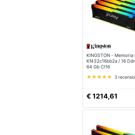
KINGSTON - Memoria Ram
Kf432c16bb2a / 16 Dd
64 Gb Cl16
3 recensio
€ 1214,61