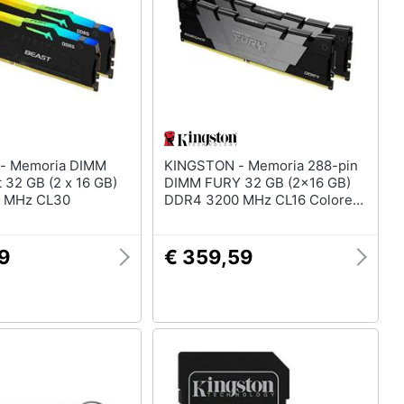
IMM
KINGSTON - Memoria 288-pin
 32 GB (2 x 16 GB)
DIMM FURY 32 GB (2x16 GB)
 MHz CL30
DDR4 3200 MHz CL16 Colore
Nero
79
€ 359,59