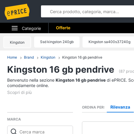
Offerte
Categorie
Elettrodomestici
Ssd kingston 240gb
Kingston sa400s37240g
Kingston
Informatica
Home
Brand
Kingston
Kingston 16 gb pendrive
Kingston 16 gb pendrive
Telefonia
(87 prod
Benvenuto nella sezione
Tv e Home Cinema
Kingston 16 gb pendrive
di ePRICE. Sce
comodamente online.
Smart home
Videogiochi
Rilevanza
ORDINA PER
MARCA
Audio e musica