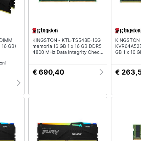
KINGSTON - KTL-TS548E-16G
KINGSTON - Value
 16 GB)
memoria 16 GB 1 x 16 GB DDR5
KVR64A52B
4800 MHz Data Integrity Check
GB 1 x 16 
(verifica integrità dati)
oni
€ 690,40
€ 263,