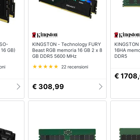
KINGSTON - Technology FURY
KINGSTON - KSM48R40B
 16 GB)
Beast RGB memoria 16 GB 2 x 8
16HA memor
GB DDR5 5600 MHz
DDR5
oni
22 recensioni
€ 1708
€ 308,99