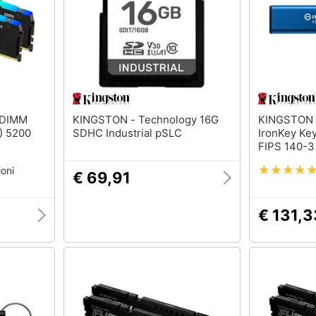
KINGSTON - Technology 16G
KINGSTON - Technol
) 5200
SDHC Industrial pSLC
IronKey Ke
FIPS 140-3 l
approvazion
oni
AES-256
€ 69,91
€ 131,3