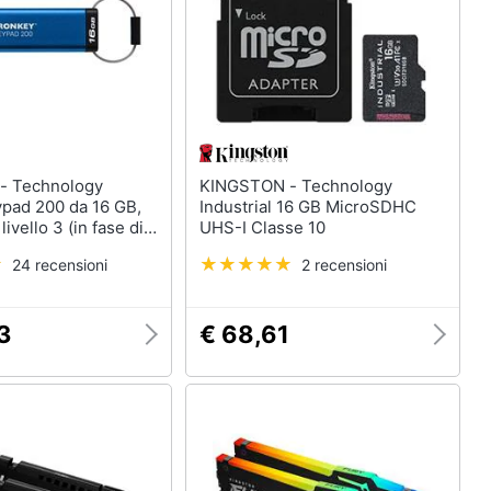
ogy
KINGSTON - Technology
ypad 200 da 16 GB,
Industrial 16 GB MicroSDHC
ivello 3 (in fase di
UHS-I Classe 10
e) crittografata
24 recensioni
2 recensioni
3
€ 68,61