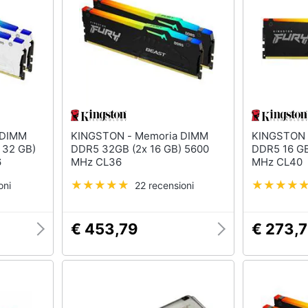
KINGSTON - Memoria DIMM
KINGSTON - Memoria D
 32 GB)
DDR5 32GB (2x 16 GB) 5600
DDR5 16 GB
6
MHz CL36
MHz CL40
oni
22 recensioni
€ 453,79
€ 273,