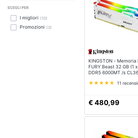
Sport
SCEGLI PER
Animali
I migliori
(
10
)
Promozioni
(
3
)
Motori
Libri, cd e dvd
Festività e ricorrenze
KINGSTON - Memoria DIMM
FURY Beast 32 GB (1 x
Promozioni
DDR5 6000MT /s CL3
11 recensi
€ 480,99