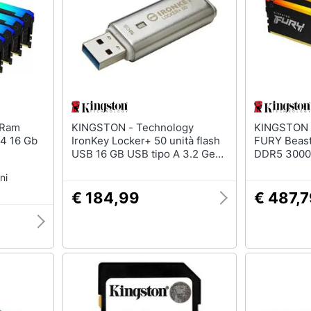
KINGSTON - Technology
KINGSTON - Memoria D
r4 16 Gb
IronKey Locker+ 50 unità flash
FURY Beast
USB 16 GB USB tipo A 3.2 Gen
DDR5 3000
1 (3.1 Gen 1) Argento
ni
€ 184,99
€ 487,