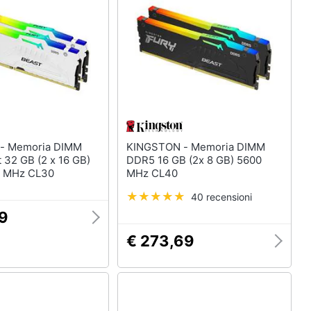
IMM
KINGSTON - Memoria DIMM
 32 GB (2 x 16 GB)
DDR5 16 GB (2x 8 GB) 5600
 MHz CL30
MHz CL40
40 recensioni
79
€ 273,69