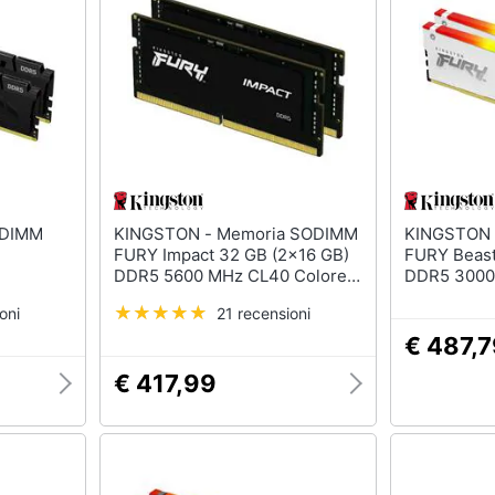
KINGSTON - Memoria SODIMM
KINGSTON - Memoria D
FURY Impact 32 GB (2x16 GB)
FURY Beast
DDR5 5600 MHz CL40 Colore
DDR5 3000
Nero
oni
21 recensioni
€ 487,
€ 417,99