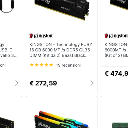
KINGSTON - Technology FURY
KINGSTON - FURY Beast 
 USB-C
16 GB 6000 MT /s DDR5 CL36
6000MT /s
vello 3
DIMM (Kit da 2) Beast Black
(Kit of 2) 
ne) AES-
EXPO
oni
19 recensioni
€ 474,
€ 272,59