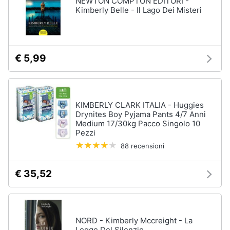
NEWTON COMPTON EDITORI -
Vedi
Kimberly Belle - Il Lago Dei Misteri
tutti
Animali
Motori
Personaggi
€ 5,99
cristiano
Libri,
ronaldo
cd
Me
e
contro
KIMBERLY CLARK ITALIA - Huggies
dvd
Te
Drynites Boy Pyjama Pants 4/7 Anni
Medium 17/30kg Pacco Singolo 10
Sean
Pezzi
connery
Festività
88 recensioni
e
Barbara
ricorrenze
D'Urso
€ 35,52
Vedi
Promozioni
tutti
Servizi
NORD - Kimberly Mccreight - La
Legge Del Silenzio