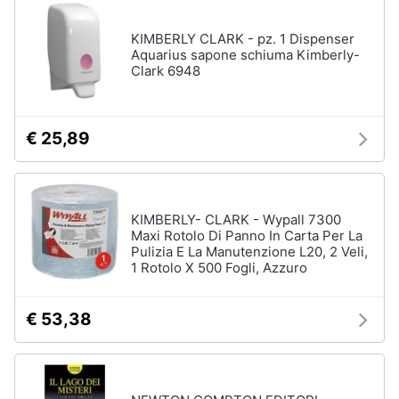
disney
e
film
igiene
KIMBERLY CLARK - pz. 1 Dispenser
DVD
Aquarius sapone schiuma Kimberly-
Film
Clark 6948
Beauty
Vedi
tutti
Giocattoli
€ 25,89
Prima
Cd
infanzia
musicali
KIMBERLY- CLARK - Wypall 7300
Colonne
Maxi Rotolo Di Panno In Carta Per La
Fotografia
Sonore
Pulizia E La Manutenzione L20, 2 Veli,
1 Rotolo X 500 Fogli, Azzuro
CD
Musicali
Casalinghi
Musica
€ 53,38
Leggera
Abbigliamento
Musica
Jazz
Sport