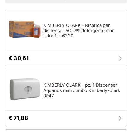
Prezzo più basso
Prezzo più alto
Valutazioni
Libri
Smart
di
home
Arte,
Design
e
KIMBERLY CLARK - Ricarica per
Videogiochi
Architettura
dispenser AQUA® detergente mani
Ultra 1l - 6330
Vedi
Audio
tutti
e
musica
€ 30,61
Dvd
Clima
e
Blu-
ray
KIMBERLY CLARK - pz. 1 Dispenser
Arredo
Aquarius mini Jumbo Kimberly-Clark
Blu-
6947
Ray
Brico
Blu-
e
Ray
Giardinaggio
Musica
€ 71,88
Classica
Salute
Walt