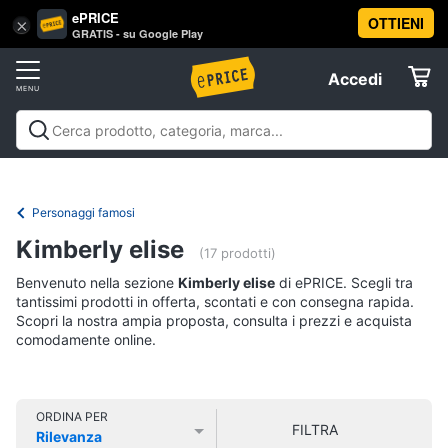
ePRICE
OTTIENI
Vai
×
Accedi
GRATIS - su Google Play
al
Registrati
menu
Accedi
Libri,
Offerte
cd
e
Libri, cd e dvd
Libri
Dvd e Blu-ray
Cd
dvd
Elettrodomestici
musicali
Personaggi
Offerte
Personaggi famosi
Libri
Informatica
Kimberly elise
Religione
(17 prodotti)
e
Benvenuto nella sezione
Kimberly elise
di ePRICE. Scegli tra
Spiritualità
Telefonia
tantissimi prodotti in offerta, scontati e con consegna rapida.
Attualità,
Scopri la nostra ampia proposta, consulta i prezzi e acquista
politica
comodamente online.
Tv
e
e
diritto
Home
Libri
Cinema
di
ORDINA PER
FILTRA
Cucina
Rilevanza