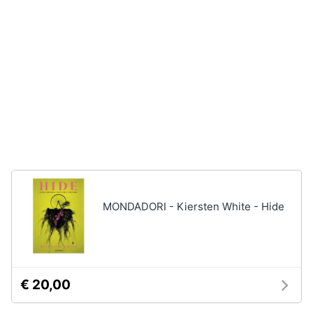
disney
e
film
igiene
DVD
Film
Beauty
Vedi
tutti
Giocattoli
Prima
Cd
infanzia
musicali
Colonne
Fotografia
Sonore
MONDADORI - Kiersten White - Hide
CD
Musicali
Casalinghi
Musica
Leggera
Abbigliamento
Musica
€ 20,00
Jazz
Sport