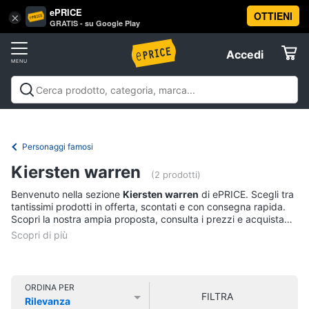
ePRICE
OTTIENI
Vai
×
Accedi
GRATIS - su Google Play
al
Registrati
menu
Accedi
Libri,
Offerte
cd
e
Libri, cd e dvd
Libri
Dvd e Blu-ray
Cd
dvd
Elettrodomestici
musicali
Personaggi
Offerte
Personaggi famosi
Libri
Informatica
Kiersten warren
Religione
(2 prodotti)
e
Benvenuto nella sezione
Kiersten warren
di ePRICE. Scegli tra
Spiritualità
Telefonia
tantissimi prodotti in offerta, scontati e con consegna rapida.
Attualità,
Scopri la nostra ampia proposta, consulta i prezzi e acquista
politica
comodamente online.
Tv
e
e
diritto
Home
Libri
Cinema
di
ORDINA PER
FILTRA
Cucina
Rilevanza