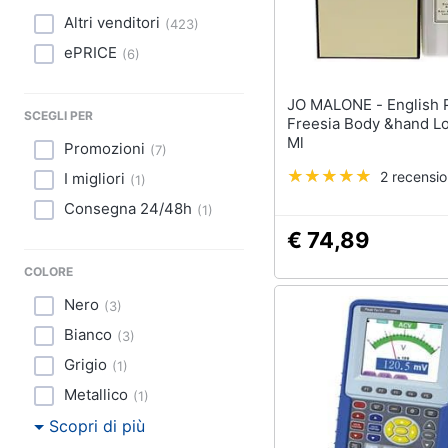
Sport
Altri venditori
(
423
)
Animali
ePRICE
(
6
)
Motori
JO MALONE - English Pear &
SCEGLI PER
Freesia Body &hand Lo
Libri, cd e dvd
Ml
Promozioni
(
7
)
2 recensio
I migliori
(
1
)
Festività e ricorrenze
Consegna 24/48h
(
1
)
Promozioni
€ 74,89
COLORE
Nero
(
3
)
Bianco
(
3
)
Grigio
(
1
)
Metallico
(
1
)
Scopri di più