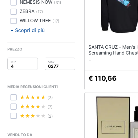
Clima
NEMESIS NOW
(
31
)
ZEBRA
(
17
)
Arredo
WILLOW TREE
(
17
)
Brico e Giardinaggio
Scopri di più
Salute e igiene
SANTA CRUZ - Men's Hoodie
PREZZO
Screaming Hand Chest
Beauty
L
Giocattoli
€ 110,66
Prima infanzia
MEDIA RECENSIONI CLIENTI
Fotografia
(3)
(7)
Casalinghi
(2)
Abbigliamento
VENDUTO DA