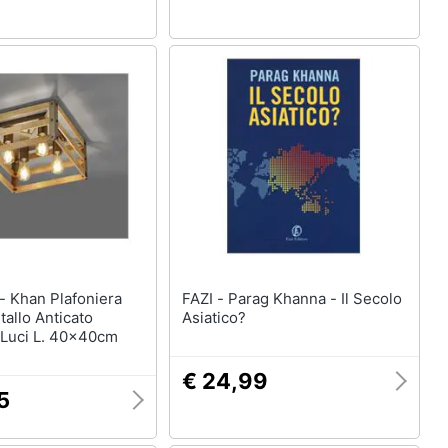
era
FAZI - Parag Khanna - Il Secolo
allo Anticato
Asiatico?
 Luci L. 40x40cm
€ 24,99
5