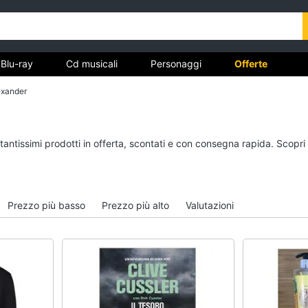
Blu-ray
Cd musicali
Personaggi
Offerte
exander
vd
Dvd e Blu-ray
Cd musicali
tantissimi prodotti in offerta, scontati e con consegna rapida. Scopri
à
Blu-Ray
Colonne Sonore
itto
Blu-Ray Musica Classica
CD Musicali
Walt disney film
Musica Leggera
Prezzo più basso
Prezzo più alto
Valutazioni
DVD Film
Musica Jazz
Vedi tutti
Vedi tutti