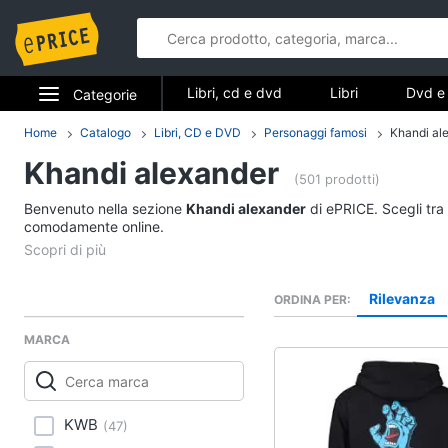
Libri, cd e dvd
Libri
Dvd e 
Categorie
Elettrodomestici
Home
Catalogo
Libri, CD e DVD
Personaggi famosi
Khandi al
Libri, cd e d
Khandi alexander
Informatica
(501 prodotti)
Libri
Benvenuto nella sezione
Khandi alexander
di ePRICE. Scegli tra 
Telefonia
comodamente online.
Religione e Spiritualit
Attualità, politica e dir
Tv e Home Cinema
Libri di Cucina
Rilevanza
ORDINA PER
Smart home
Libri di Arte, Design e
Architettura
MARCA
Videogiochi
Vedi tutti
Audio e musica
KWB
(
47
)