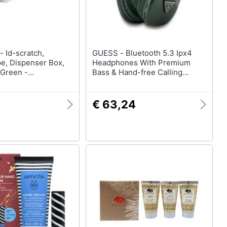
ch,
GUESS - Bluetooth 5.3 Ipx4
pe, Dispenser Box,
Headphones With Premium
 Green -
Bass & Hand-free Calling
rtes
Triangle Khaki
gsband Fr Kabel -
Alle 3 Cm Von Hand
€ 63,24
 Zugfestigkeit Bis
fg-box-2)