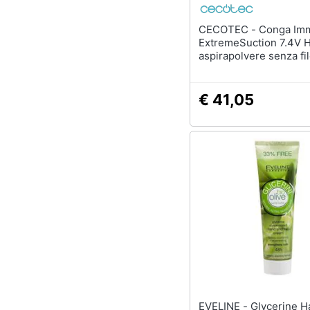
CECOTEC - Conga Immortal
ExtremeSuction 7.4V 
aspirapolvere senza fi
Bianco Senza sacchet
€ 41,05
EVELINE - Glycerine Hand And