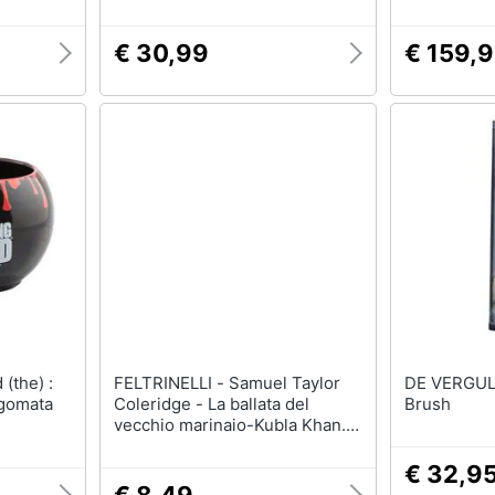
82x87 Cm
€ 30,99
€ 159,
FELTRINELLI - Samuel Taylor
DE VERGULDE 
agomata
Coleridge - La ballata del
Brush
vecchio marinaio-Kubla Khan.
Testo inglese a fronte
€ 32,9