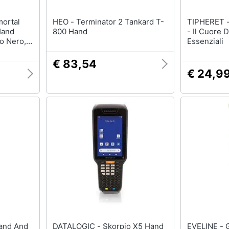
HEO - Terminator 2 Tankard T-
TIPHERET - Hazrat Inayat Kh
Hand
800 Hand
- Il Cuore D
lo Nero,
Essenziali
to
€ 83,54
€ 24,9
DATALOGIC - Skorpio X5 Hand
EVELINE - Glycerine Hand And