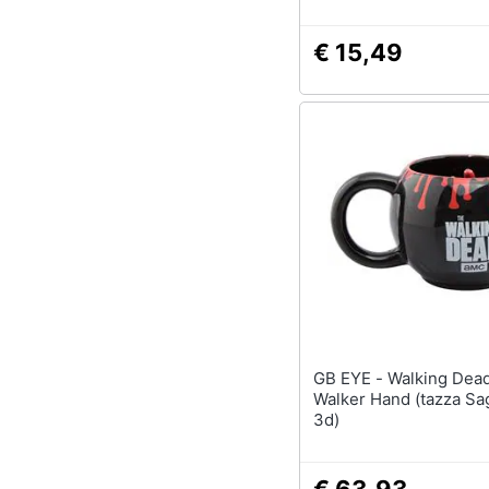
€ 15,49
GB EYE - Walking Dead (the) :
Walker Hand (tazza S
3d)