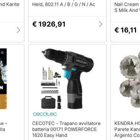
nd Karite
Held, 802.11 A / B / G / N / Ac
Nail Cream 
S Milk And 
€ 1926,91
€ 16,11
CECOTEC - Trapano avvitatore
KENDRA HOME - Sp
lla
batteria 00171 POWERFORCE
Parete Kand
1620 Easy Hand
Argento Co