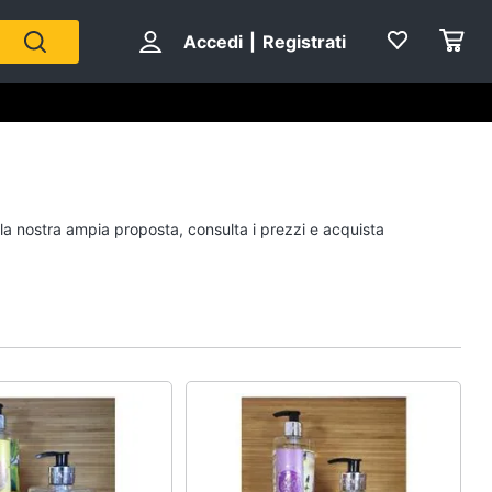
Accedi
|
Registrati
Personaggi
 la nostra ampia proposta, consulta i prezzi e acquista
cristiano ronaldo
Me contro Te
Sean connery
Barbara D'Urso
Vedi tutti