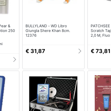
BULLYLAND - WD Libro
PATCHSEE - Id-scrat
tion 250
Giungla Shere Khan 8cm.
Scratch Ta
12376
2,0 M, Fluo
Vorperforie
ni
Befestigun
Lsst Sich 
€ 31,87
€ 73,81
Abtrennen -
10 Kg (ids-