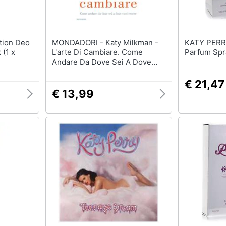
MONDADORI - Katy Milkman -
KATY PERRY - Purr By
 (1 x
L'arte Di Cambiare. Come
Parfum Spr
Andare Da Dove Sei A Dove
Vuoi Essere
€ 21,47
€ 13,99