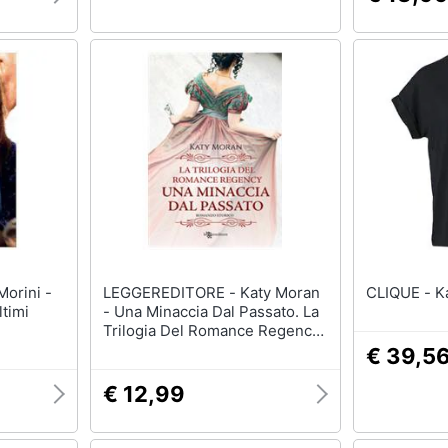
LEGGEREDITORE - Katy Moran
CL
ltimi
- Una Minaccia Dal Passato. La
Trilogia Del Romance Regency.
Vol. 2
€ 39,5
€ 12,99