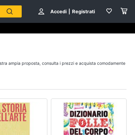
Accedi
|
Registrati
Personaggi
 nostra ampia proposta, consulta i prezzi e acquista comodamente
cristiano ronaldo
Me contro Te
Sean connery
Barbara D'Urso
Vedi tutti