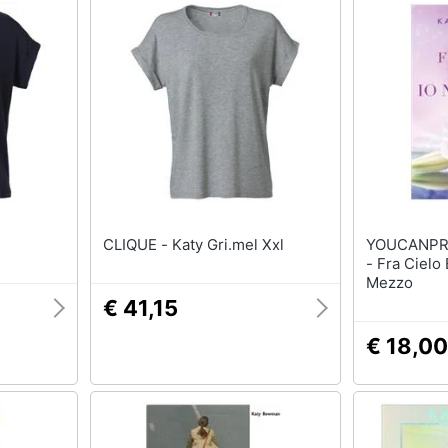
CLIQUE - Katy Gri.mel Xxl
YOUCANPRINT - Katy
- Fra Cielo 
Mezzo
€ 41,15
€ 18,00