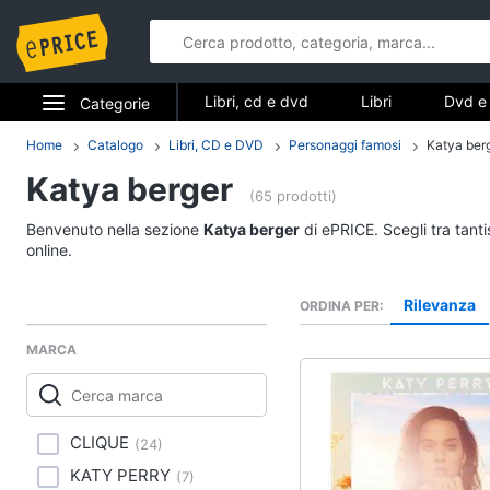
Libri, cd e dvd
Libri
Dvd e 
Categorie
Elettrodomestici
Home
Catalogo
Libri, CD e DVD
Personaggi famosi
Katya ber
Libri, cd e d
Katya berger
Informatica
(65 prodotti)
Libri
Benvenuto nella sezione
Katya berger
di ePRICE. Scegli tra tant
Telefonia
Religione e Spiritualit
online.
Attualità, politica e dir
Tv e Home Cinema
Rilevanza
ORDINA PER
Libri di Cucina
Smart home
Libri di Arte, Design e
MARCA
Architettura
Videogiochi
Vedi tutti
Audio e musica
CLIQUE
(
24
)
KATY PERRY
(
7
)