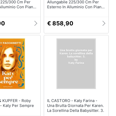
e 225/300 Cm Per
Allungabile 225/300 Cm Per
Alluminio Con Piano
Esterno In Alluminio Con Piano
he Katy
Effetto Doghe Katy
90
€ 858,90
KUPFER - Roby
IL CASTORO - Katy Farina -
 - Katy Per Sempre
Una Brutta Giornata Per Karen.
La Sorellina Della Babysitter. 3.