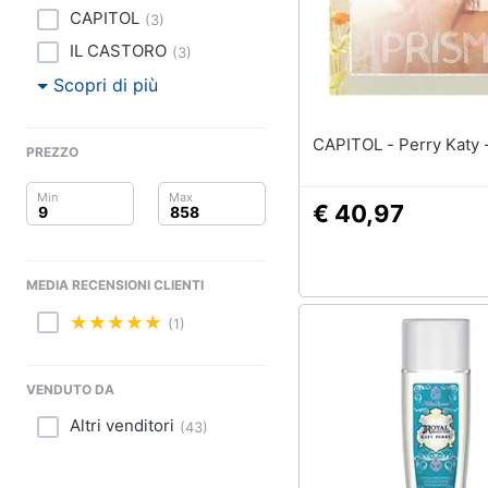
Clima
CAPITOL
(
3
)
Arredo
IL CASTORO
(
3
)
Scopri di più
Brico e Giardinaggio
CAPITOL - Perry K
Salute e igiene
PREZZO
Beauty
€ 40,97
Giocattoli
MEDIA RECENSIONI CLIENTI
Prima infanzia
(1)
Fotografia
VENDUTO DA
Casalinghi
Altri venditori
(
43
)
Abbigliamento