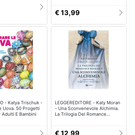
€ 13,99
ischuk -
LEGGEREDITORE - Katy Moran
 Uova. 50 Progetti
- Una Sconvenevole Alchimia.
r Adulti E Bambini
La Trilogia Del Romance
Regency. Vol. 3
9
€ 12,99