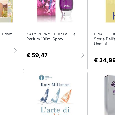
aty - Prism
KATY PERRY - Purr Eau De
EINAUDI - Katy Hessel - La
Parfum 100ml Spray
Storia Dell'
Uomini
€ 59,47
€ 34,9