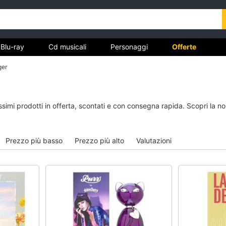
Blu-ray
Cd musicali
Personaggi
Offerte
ger
vd
Dvd e Blu-ray
Cd musicali
issimi prodotti in offerta, scontati e con consegna rapida. Scopri la
à
Blu-Ray
Colonne Sonore
itto
Blu-Ray Musica Classica
CD Musicali
Prezzo più basso
Prezzo più alto
Valutazioni
Walt disney film
Musica Leggera
DVD Film
Musica Jazz
Vedi tutti
Vedi tutti