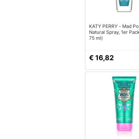
Sport
Animali
KATY PERRY - Mad Potion Deo
Motori
Natural Spray, 1er Pack
75 ml)
Libri, cd e dvd
Festività e ricorrenze
€ 16,82
Promozioni