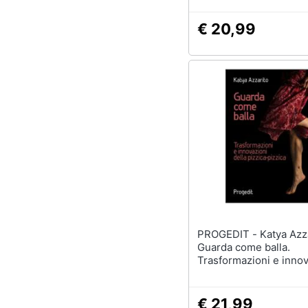
€ 20,99
PROGEDIT - Katya Azzarito -
Guarda come balla.
Trasformazioni e innov
della pizzica-pizzica
€ 21,99