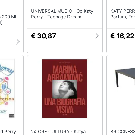
UNIVERSAL MUSIC - Cd Katy
KATY PERRY - , Purr,
 200 Ml,
Perry - Teenage Dream
Parfum, Fo
l)
€ 30,87
€ 16,22
24 ORE CULTURA - Katya
BRICONESS.CO