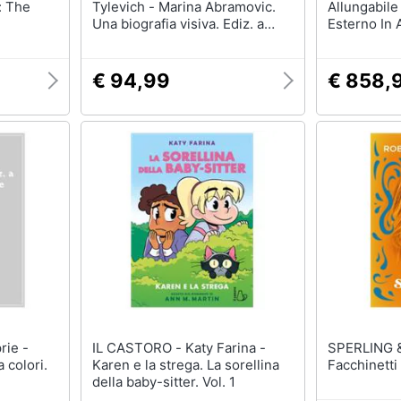
: The
Tylevich - Marina Abramovic.
Allungabil
Una biografia visiva. Ediz. a
Esterno In 
colori
Effetto Dog
€ 94,99
€ 858,
IL CASTORO - Katy Farina -
SPERLING & 
 colori.
Karen e la strega. La sorellina
Facchinetti
della baby-sitter. Vol. 1