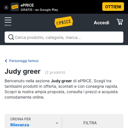
ePRICE
OTTIENI
Vai
×
Accedi
GRATIS - su Google Play
al
Registrati
menu
Accedi
Libri,
Offerte
cd
e
Libri, cd e dvd
Libri
Dvd e Blu-ray
Cd
dvd
Elettrodomestici
musicali
Personaggi
Offerte
Personaggi famosi
Libri
Informatica
Judy greer
Religione
(2 prodotti)
e
Benvenuto nella sezione
Judy greer
di ePRICE. Scegli tra
Spiritualità
Telefonia
tantissimi prodotti in offerta, scontati e con consegna rapida.
Attualità,
Scopri la nostra ampia proposta, consulta i prezzi e acquista
politica
comodamente online.
Tv
e
e
diritto
Home
Libri
Cinema
di
ORDINA PER
FILTRA
Cucina
Rilevanza