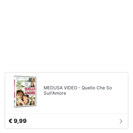
disney
e
film
igiene
DVD
Film
Beauty
Vedi
tutti
Giocattoli
Prima
Cd
infanzia
musicali
Colonne
Fotografia
Sonore
MEDUSA VIDEO - Quello Che So
CD
Sull'Amore
Musicali
Casalinghi
Musica
Leggera
Abbigliamento
Musica
€ 9,99
Jazz
Sport