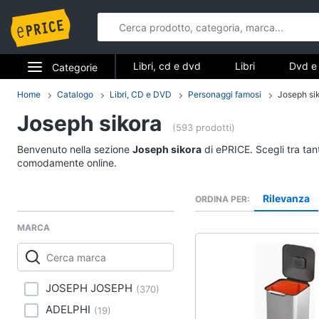
Libri, cd e dvd
Libri
Dvd e 
Categorie
Elettrodomestici
Home
Catalogo
Libri, CD e DVD
Personaggi famosi
Joseph si
Libri, cd e d
Joseph sikora
Informatica
(593 prodotti)
Libri
Benvenuto nella sezione
Joseph sikora
di ePRICE. Scegli tra tan
Telefonia
Religione e Spiritualit
comodamente online.
Attualità, politica e dir
Tv e Home Cinema
Rilevanza
ORDINA PER
Libri di Cucina
Smart home
Libri di Arte, Design e
MARCA
Architettura
Videogiochi
Vedi tutti
Audio e musica
JOSEPH JOSEPH
(
370
)
ADELPHI
(
19
)