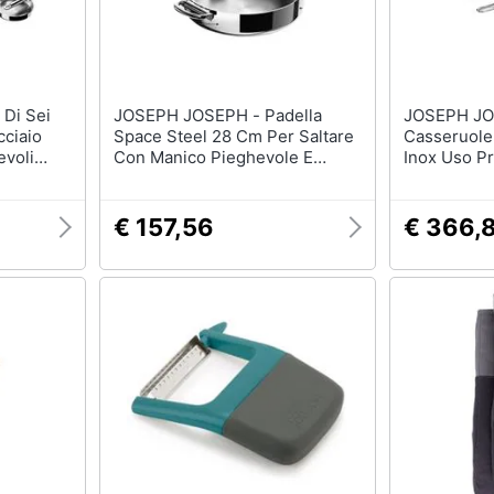
JOSEPH JOSEPH - Padella
JOSEPH JOSEPH -
cciaio
Space Steel 28 Cm Per Saltare
Casseruole
evoli
Con Manico Pieghevole E
Inox Uso Pr
lta
Coperchio Acciaio Inox Ideale
Pieghevoli 
ssionale
Per Cucina A Induzione Adatta
Induzione C
Al Forno Colore Acciaio
€ 157,56
€ 366,