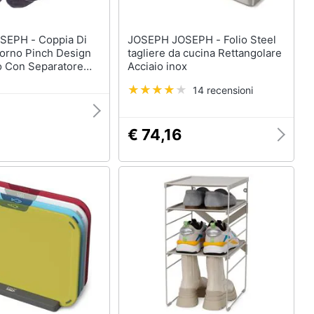
- Coppia Di
JOSEPH JOSEPH - Folio Steel
Forno Pinch Design
tagliere da cucina Rettangolare
 Con Separatore
Acciaio inox
dice Palmo In
14 recensioni
sistente Al Calore
Gradi Polsino
 Gancio Per
€ 74,16