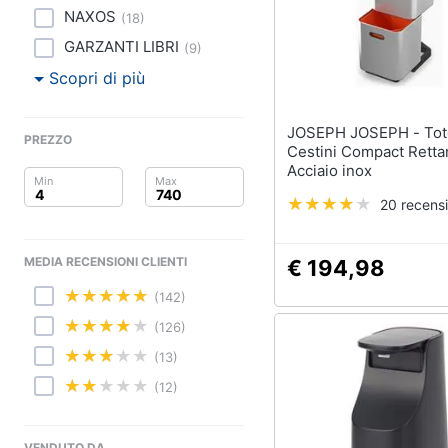
Clima
NAXOS
(
18
)
Arredo
GARZANTI LIBRI
(
9
)
Scopri di più
Brico e Giardinaggio
JOSEPH JOSEPH - Totem
Salute e igiene
PREZZO
Cestini Compact Retta
Acciaio inox
Beauty
20 recensi
Giocattoli
MEDIA RECENSIONI CLIENTI
€ 194,98
Prima infanzia
(142)
Fotografia
(126)
(13)
Casalinghi
(12)
Abbigliamento
VENDUTO DA