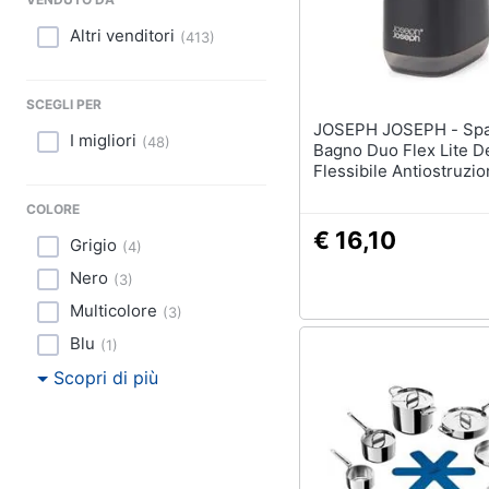
Sport
Altri venditori
(
413
)
Animali
Motori
SCEGLI PER
JOSEPH JOSEPH - Spazzola Da
I migliori
(
48
)
Libri, cd e dvd
Bagno Duo Flex Lite D
Flessibile Antiostruzi
Setole In Polimero Ad
Festività e ricorrenze
COLORE
Asciugatura Rapida Su
Acciaio Inossidabile 
€ 16,10
Grigio
Promozioni
(
4
)
Pratico
Nero
(
3
)
Multicolore
(
3
)
Blu
(
1
)
Scopri di più