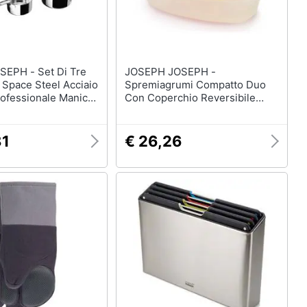
 Set Di Tre
JOSEPH JOSEPH -
 Space Steel Acciaio
Spremiagrumi Compatto Duo
ofessionale Manici
Con Coperchio Reversibile
Adatte Per
Design Triangolare Beccuccio
olore Acciaio
Integrato Base Antiscivolo
Facile Da Riporre Lavabile In
81
€ 26,26
Lavastoviglie