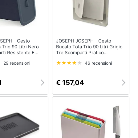
H - Cesto
JOSEPH JOSEPH - Cesto
 Trio 90 Litri Nero
Bucato Tota Trio 90 Litri Grigio
rti Resistente E
Tre Scomparti Pratico
vuotare Ideale Per
Resistente E Facile Da
29 recensioni
46 recensioni
I Vestiti
Svuotare
1
€ 157,04