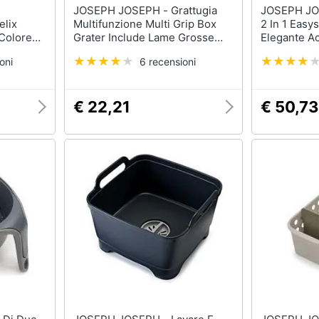
JOSEPH JOSEPH - Grattugia
JOSEPH JOSEPH - 
elix
Multifunzione Multi Grip Box
2 In 1 Easy
Colore
Grater Include Lame Grosse
Elegante Ac
emere
Fini Julienne E Affettatrice Con
Capacità Pe
oni
6 recensioni
do Ed
Base Di Misurazione E Presa Di
Facile Mon
Precisione
€ 22,21
€ 50,73