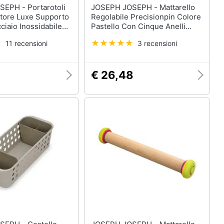
Portarotoli
JOSEPH JOSEPH - Mattarello
store Luxe Supporto
Regolabile Precisionpin Colore
ciaio Inossidabile
Pastello Con Cinque Anelli
r Quattro Rotoli
Rimovibili Per Spessori Da Due
11 recensioni
3 recensioni
taggio
A Dieci Millimetri Design
Ergonomico Facile Da Pulire
€ 26,48