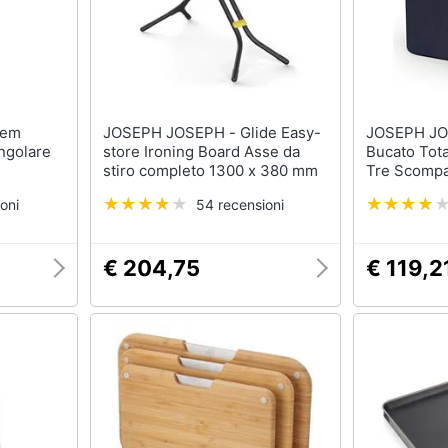
JOSEPH JOSEPH - Glide Easy-
JOSEPH JOSEP
ngolare
store Ironing Board Asse da
Bucato Tota
stiro completo 1300 x 380 mm
Tre Scompa
Facile Da S
oni
54 recensioni
Organizzare 
€ 204,75
€ 119,2