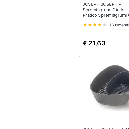
JOSEPH JOSEPH -
Spremiagrumi Giallo H
Pratico Spremiagrumi 
Giallo Ideale Per Spr
13 recensi
Agrumi In Modo Como
Efficace In Cucina
€ 21,63