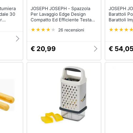
JOSEPH JOSEPH - Spazzola
JOSEPH JOSEPH -
dale 30
Per Lavaggio Edge Design
Barattoli P
er
Compatto Ed Efficiente Testa
Barattoli Im
rno In
Antigraffio Conservazione Nel
Supporto C
26 recensioni
eale Per
Lavello Colore Grigio Lavabile
Guarnizione
In Lavastoviglie
Capacità Da 
Colore Ciel
€ 20,99
€ 54,0