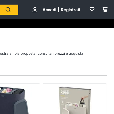
Accedi
|
Registrati
Personaggi
 nostra ampia proposta, consulta i prezzi e acquista
cristiano ronaldo
Me contro Te
Sean connery
Barbara D'Urso
Vedi tutti