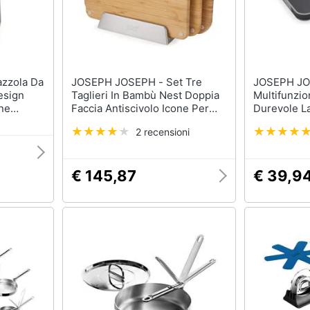
JOSEPH JOSEPH - Set Tre
JOSEPH JOSEPH
esign
Taglieri In Bambù Nest Doppia
Multifunzio
one
Faccia Antiscivolo Icone Per
Durevole La
Evitare Contaminazione
Lavastovig
2 recensioni
pporto In
Incrociata Supporto Metallico
Ideale Per T
Moderno E
Per Conservazione Efficiente
Preparare 
Sicuro
€ 145,87
€ 39,9