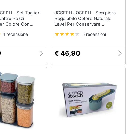
Set Taglieri
JOSEPH JOSEPH - Scarpiera
attro Pezzi
Regolabile Colore Naturale
Per Colore Con
Level Per Conservare
i Conservazione
Calzature Ripiani Regolabili
1 recensione
5 recensioni
Lavabili In
Materiale Resistente Design
ie Previene
Compatto Facile Montaggio E
ione Incrociata
Pulizia
9
€ 46,90