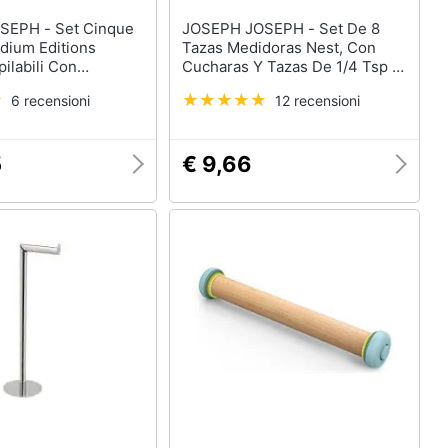
 Set Cinque
JOSEPH JOSEPH - Set De 8
odium Editions
Tazas Medidoras Nest, Con
pilabili Con
Cucharas Y Tazas De 1/4 Tsp A
hiusura Ermetica
1 Taza, Apilable Para Ahorrar
6 recensioni
12 recensioni
 In Silicone
Espacio, Apto Para Lavavajillas.
500 Ml A 1.9 Litri
o
5
€ 9,66