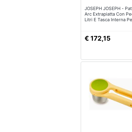
JOSEPH JOSEPH - Pattumiera
Arc Extrapiatta Con Pe
Litri E Tasca Interna P
Sacchetti Design Mode
Acciaio Inossidabile Id
Spazi Ridotti
€ 172,15