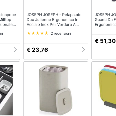
JOSEPH JOSEPH - Pelapatate
JOSEPH JOSEPH 
Milltop
Duo Julienne Ergonomico In
Guanti Da 
zionale
Acciaio Inox Per Verdure A
Ergonomico
 Perdite
Forma Di Spaghetti Compatto E
Per Dito In
ni
2 recensioni
Sicuro Colore Blu
Silicone Re
Fino A 230 
€ 51,30
Imbottito E
€ 23,76
Appendere