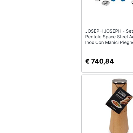
JOSEPH JOSEPH - Set Di Sei
Pentole Space Steel A
Inox Con Manici Piegh
Adatte Per Induzione A
Durata E Qualità Profe
€ 740,84