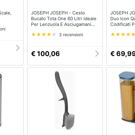
JOSEPH JOSEPH - Cesto
JOSEPH JOSEPH - 
Bucato Tota One 60 Litri Ideale
Duo Icon Qu
Per Lenzuola E Asciugamani
Codificati 
oni
Borsa Rimovibile Manici Facili
Supporto D
3 recensioni
Da Afferrare Design Elegante
Antiscivolo 
Colore Naturale
Lavastovigl
Contaminaz
€ 100,06
€ 69,9