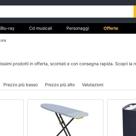
Blu-ray
Cd musicali
Personaggi
Offerte
kora
vd
Dvd e Blu-ray
Cd musicali
tissimi prodotti in offerta, scontati e con consegna rapida. Scopri la
à
Blu-Ray
Colonne Sonore
itto
Blu-Ray Musica Classica
CD Musicali
Prezzo più basso
Prezzo più alto
Valutazioni
Walt disney film
Musica Leggera
DVD Film
Musica Jazz
Vedi tutti
Vedi tutti