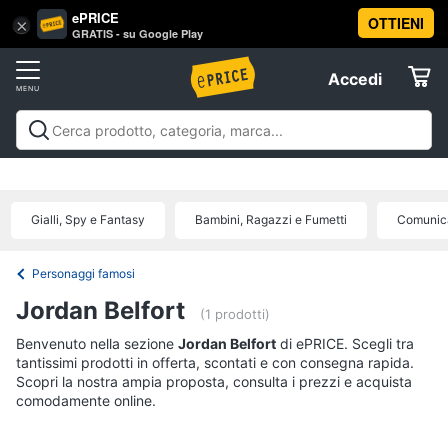
ePRICE
OTTIENI
Vai
×
Accedi
GRATIS - su Google Play
al
Registrati
menu
Accedi
Libri,
Offerte
cd
e
Libri, cd e dvd
Libri
Dvd e Blu-ray
Cd
dvd
Elettrodomestici
musicali
Personaggi
Offerte
Gialli, Spy e Fantasy
Bambini, Ragazzi e Fumetti
Comunica
Libri
Informatica
Religione
e
Personaggi famosi
Spiritualità
Telefonia
Jordan Belfort
(1 prodotti)
Attualità,
politica
Benvenuto nella sezione
Tv
Jordan Belfort
di ePRICE. Scegli tra
e
tantissimi prodotti in offerta, scontati e con consegna rapida.
e
diritto
Scopri la nostra ampia proposta, consulta i prezzi e acquista
Home
Libri
comodamente online.
Cinema
di
Cucina