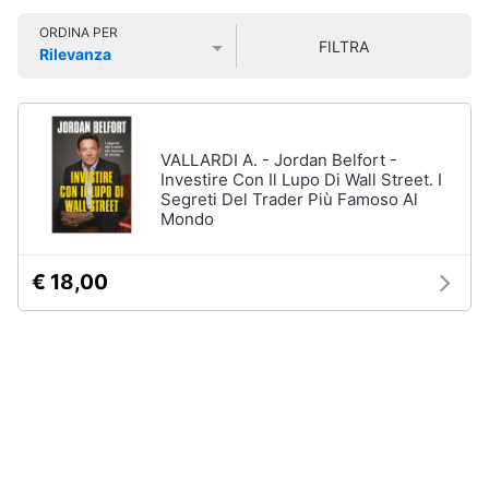
Libri
Smart
di
ORDINA PER
home
FILTRA
Arte,
Rilevanza
Design
Prezzo più basso
Prezzo più alto
Valutazioni
e
Videogiochi
Architettura
Vedi
Audio
VALLARDI A. - Jordan Belfort -
tutti
e
Investire Con Il Lupo Di Wall Street. I
Segreti Del Trader Più Famoso Al
musica
Mondo
Dvd
Clima
e
€ 18,00
Blu-
ray
Arredo
Blu-
Ray
Brico
Blu-
e
Ray
Giardinaggio
Musica
Classica
Salute
Walt