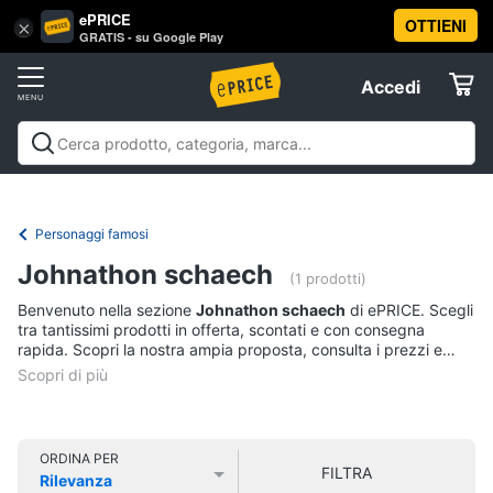
ePRICE
OTTIENI
Vai
×
Accedi
GRATIS - su Google Play
al
Registrati
menu
Accedi
Libri,
Offerte
cd
e
Libri, cd e dvd
Libri
Dvd e Blu-ray
Cd
dvd
Elettrodomestici
musicali
Personaggi
Offerte
Personaggi famosi
Libri
Informatica
Johnathon schaech
Religione
(1 prodotti)
e
Benvenuto nella sezione
Johnathon schaech
di ePRICE. Scegli
Spiritualità
Telefonia
tra tantissimi prodotti in offerta, scontati e con consegna
Attualità,
rapida. Scopri la nostra ampia proposta, consulta i prezzi e
politica
acquista comodamente online.
Tv
e
e
diritto
Home
Libri
Cinema
di
ORDINA PER
FILTRA
Cucina
Rilevanza