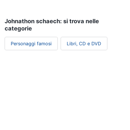
Assistenza
clienti
Johnathon schaech: si trova nelle
Esci
categorie
Personaggi famosi
Libri, CD e DVD