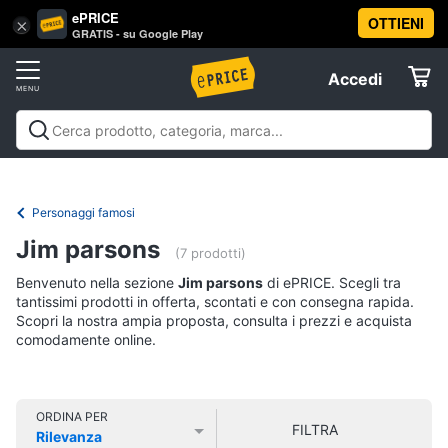
ePRICE
OTTIENI
Vai
×
Accedi
GRATIS - su Google Play
al
Registrati
menu
Accedi
Libri,
Offerte
cd
e
Libri, cd e dvd
Libri
Dvd e Blu-ray
Cd
dvd
Elettrodomestici
musicali
Personaggi
Offerte
Personaggi famosi
Libri
Informatica
Jim parsons
Religione
(7 prodotti)
e
Benvenuto nella sezione
Jim parsons
di ePRICE. Scegli tra
Spiritualità
Telefonia
tantissimi prodotti in offerta, scontati e con consegna rapida.
Attualità,
Scopri la nostra ampia proposta, consulta i prezzi e acquista
politica
comodamente online.
Tv
e
e
diritto
Home
Libri
Cinema
di
ORDINA PER
FILTRA
Cucina
Rilevanza