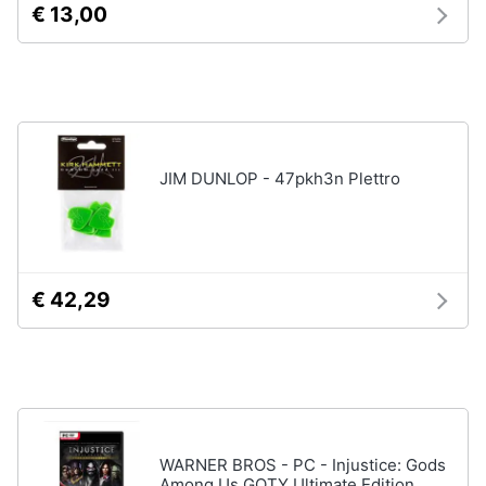
€ 13,00
disney
e
film
igiene
DVD
Film
Beauty
Vedi
tutti
Giocattoli
JIM DUNLOP - 47pkh3n Plettro
Prima
Cd
infanzia
musicali
Colonne
Fotografia
€ 42,29
Sonore
CD
Musicali
Casalinghi
Musica
Leggera
Abbigliamento
Musica
Jazz
WARNER BROS - PC - Injustice: Gods
Sport
Among Us GOTY Ultimate Edition