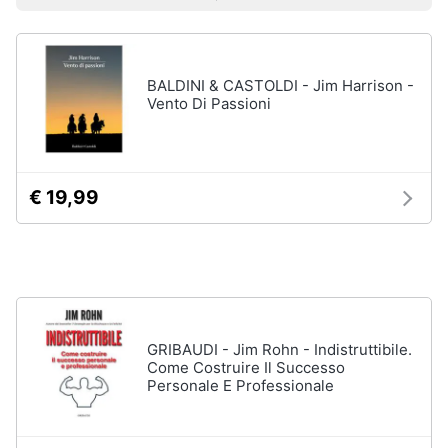
Prezzo più basso
Prezzo più alto
Valutazioni
Libri
Smart
di
home
Arte,
Design
e
BALDINI & CASTOLDI - Jim Harrison -
Videogiochi
Architettura
Vento Di Passioni
Vedi
Audio
tutti
e
musica
€ 19,99
Dvd
Clima
e
Blu-
ray
Arredo
Blu-
Ray
Brico
GRIBAUDI - Jim Rohn - Indistruttibile.
Blu-
Come Costruire Il Successo
e
Ray
Personale E Professionale
Giardinaggio
Musica
Classica
Salute
Walt