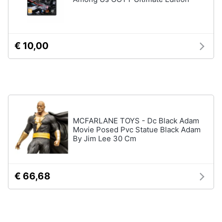
Vedi
tutti
Animali
€ 10,00
Motori
Personaggi
cristiano
Libri,
ronaldo
cd
Me
e
contro
dvd
Te
MCFARLANE TOYS - Dc Black Adam
Sean
Movie Posed Pvc Statue Black Adam
connery
Festività
By Jim Lee 30 Cm
e
Barbara
ricorrenze
D'Urso
Vedi
€ 66,68
Promozioni
tutti
Servizi