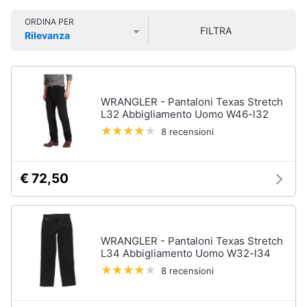
Smart
Uomo
ORDINA PER
home
FILTRA
Felpa
Rilevanza
uomo
Prezzo più basso
Prezzo più alto
Valutazioni
Videogiochi
Cravatta
Piumino
uomo
Audio
WRANGLER - Pantaloni Texas Stretch
e
L32 Abbigliamento Uomo W46-l32
Giacca
musica
uomo
8 recensioni
Vedi
Clima
tutti
€ 72,50
Arredo
Bambino
Brico
WRANGLER - Pantaloni Texas Stretch
Scarpe
e
L34 Abbigliamento Uomo W32-l34
bambino
Giardinaggio
8 recensioni
Sandali
bambina
Salute
Vestiti