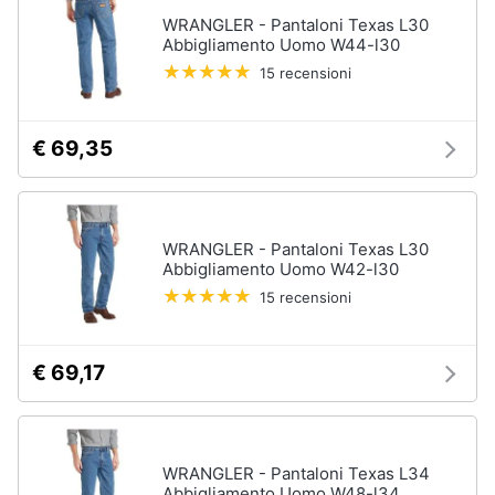
Assistenza
WRANGLER - Pantaloni Texas L30
Tuta
clienti
Abbigliamento Uomo W44-l30
Pantaloni
15 recensioni
Esci
Vedi
tutti
€ 69,35
Orologi
Apple
WRANGLER - Pantaloni Texas L30
Watch
Abbigliamento Uomo W42-l30
Smartwatch
15 recensioni
Orologi
uomo
€ 69,17
Orologi
donna
Vedi
tutti
WRANGLER - Pantaloni Texas L34
Abbigliamento Uomo W48-l34