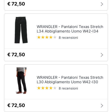
€ 72,50
neonati
e
igiene
Copertina
neonato
Beauty
Vedi
WRANGLER - Pantaloni Texas Stretch
tutti
L34 Abbigliamento Uomo W42-l34
Giocattoli
8 recensioni
Prima
Scarpe
€ 72,50
infanzia
Sneakers
Scarpe
Fotografia
nike
Anfibi
WRANGLER - Pantaloni Texas Stretch
Casalinghi
L30 Abbigliamento Uomo W42-l30
Ciabatte
8 recensioni
Vedi
Abbigliamento
tutti
€ 72,50
Sport