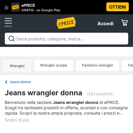
ePRICE
OTTIENI
Vai
×
Accedi
GRATIS - su Google Play
al
Registrati
menu
Accedi
Abbigliamento
Offerte
Donna
Abbigliamento
Donna
Uomo
Bambino
Scarpe
Accessori
Vest
Elettrodomestici
Intimo
donna
Wrangler scarpe
Pantaloni wrangler
Fe
Wrangler
Top
Informatica
Cappotto
Jeans donna
donna
Telefonia
Jeans wrangler donna
Felpa
(253 prodotti)
donna
Tv
Benvenuto nella sezione
Jeans wrangler donna
di ePRICE.
Scegli tra tantissimi prodotti in offerta, scontati e con consegna
Vedi
e
rapida. Scopri la nostra ampia proposta, consulta i prezzi e
tutti
Home
acquista comodamente online.
Cinema