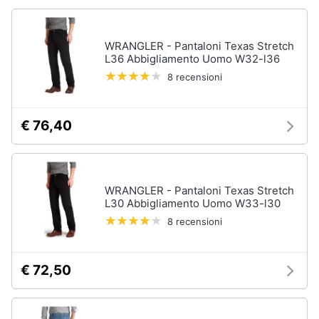
Accessori
Animali
Sigaretta
WRANGLER - Pantaloni Texas Stretch
elettronica
L36 Abbigliamento Uomo W32-l36
Motori
Borse
8 recensioni
Occhiali
da
Libri,
vista
cd
€ 76,40
e
Occhiali
da
dvd
sole
Vedi
Festività
WRANGLER - Pantaloni Texas Stretch
tutti
L30 Abbigliamento Uomo W33-l30
e
ricorrenze
8 recensioni
Promozioni
Vestiari
€ 72,50
T-
shirt
Servizi
Felpa