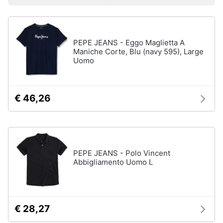
Prezzo più basso
Prezzo più alto
Valutazioni
Smart
Uomo
home
Felpa
uomo
PEPE JEANS - Eggo Maglietta A
Videogiochi
Cravatta
Maniche Corte, Blu (navy 595), Large
Uomo
Piumino
uomo
Audio
e
Giacca
musica
uomo
€ 46,26
Vedi
Clima
tutti
Arredo
PEPE JEANS - Polo Vincent
Abbigliamento Uomo L
Bambino
Brico
Scarpe
e
bambino
Giardinaggio
Sandali
€ 28,27
bambina
Salute
Vestiti