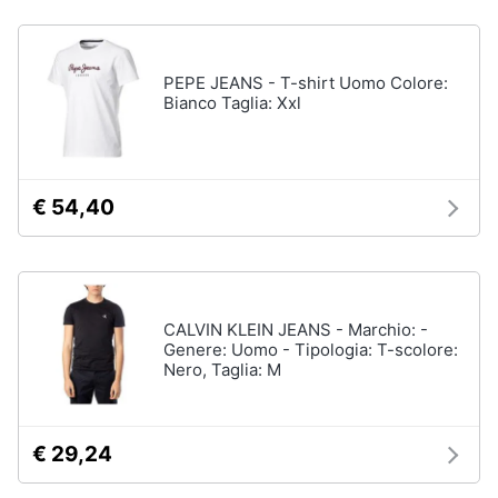
Assistenza
Tuta
clienti
Pantaloni
PEPE JEANS - T-shirt Uomo Colore:
Esci
Vedi
Bianco Taglia: Xxl
tutti
€ 54,40
Orologi
Apple
Watch
Smartwatch
CALVIN KLEIN JEANS - Marchio: -
Orologi
uomo
Genere: Uomo - Tipologia: T-scolore:
Nero, Taglia: M
Orologi
donna
Vedi
€ 29,24
tutti