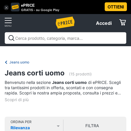
ePRICE
OTTIENI
Vai
×
Accedi
GRATIS - su Google Play
al
Registrati
menu
Accedi
Abbigliamento
Offerte
Donna
Abbigliamento
Donna
Uomo
Bambino
Scarpe
Accessori
Vest
Elettrodomestici
Intimo
donna
Jeans uomo
Top
Informatica
Jeans corti uomo
(15 prodotti)
Cappotto
donna
Benvenuto nella sezione
Jeans corti uomo
di ePRICE. Scegli
Telefonia
tra tantissimi prodotti in offerta, scontati e con consegna
Felpa
rapida. Scopri la nostra ampia proposta, consulta i prezzi e
donna
acquista comodamente online.
Tv
Vedi
e
tutti
Home
Cinema
ORDINA PER
FILTRA
Rilevanza