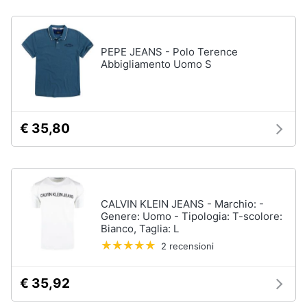
Accessori
Animali
Sigaretta
elettronica
PEPE JEANS - Polo Terence
Abbigliamento Uomo S
Motori
Borse
Occhiali
da
Libri,
vista
cd
€ 35,80
e
Occhiali
da
dvd
sole
Vedi
Festività
tutti
e
CALVIN KLEIN JEANS - Marchio: -
ricorrenze
Genere: Uomo - Tipologia: T-scolore:
Bianco, Taglia: L
2 recensioni
Promozioni
Vestiari
T-
€ 35,92
shirt
Servizi
Felpa