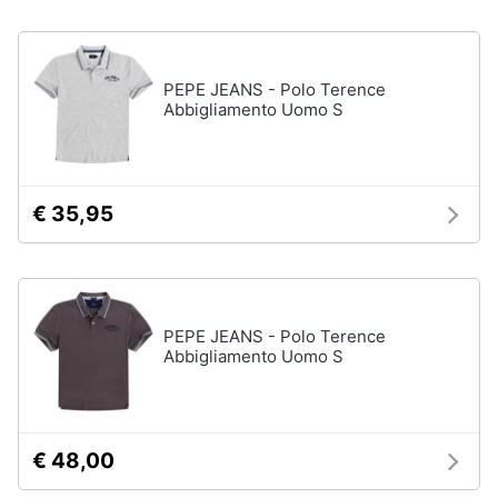
neonati
e
igiene
Copertina
neonato
PEPE JEANS - Polo Terence
Beauty
Abbigliamento Uomo S
Vedi
tutti
Giocattoli
€ 35,95
Prima
Scarpe
infanzia
Sneakers
Scarpe
Fotografia
nike
PEPE JEANS - Polo Terence
Anfibi
Abbigliamento Uomo S
Casalinghi
Ciabatte
Vedi
Abbigliamento
tutti
€ 48,00
Sport