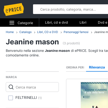
Libri, cd e dvd
Libri
Dvd e 
Categorie
Elettrodomestici
Home
Catalogo
Libri, CD e DVD
Personaggi famosi
Jeanine 
Libri, cd e d
Jeanine mason
Informatica
(3 prodotti)
Libri
Benvenuto nella sezione
Jeanine mason
di ePRICE. Scegli tra ta
Telefonia
Religione e Spiritualit
comodamente online.
Attualità, politica e dir
Tv e Home Cinema
Rilevanza
ORDINA PER
Libri di Cucina
Smart home
Libri di Arte, Design e
MARCA
Architettura
Videogiochi
Vedi tutti
Audio e musica
FELTRINELLI
(
1
)