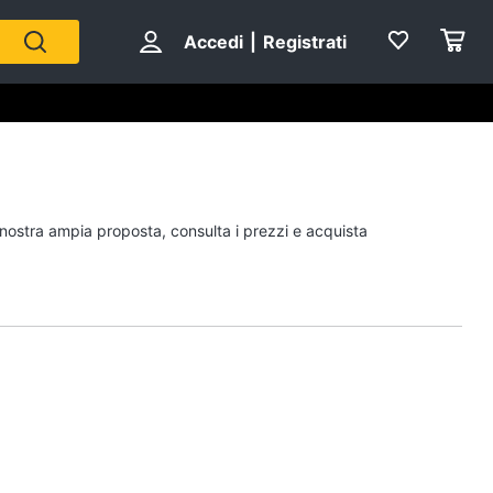
Accedi
|
Registrati
Personaggi
a nostra ampia proposta, consulta i prezzi e acquista
cristiano ronaldo
Me contro Te
Sean connery
Barbara D'Urso
Vedi tutti