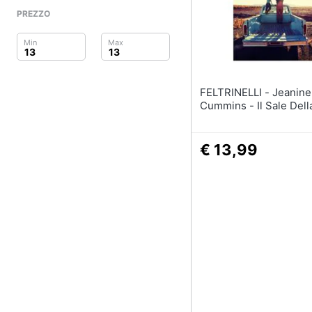
Clima
PREZZO
Arredo
Brico e Giardinaggio
FELTRINELLI - Jeanine
Salute e igiene
Cummins - Il Sale Dell
Beauty
€ 13,99
Giocattoli
Prima infanzia
Fotografia
Casalinghi
Abbigliamento