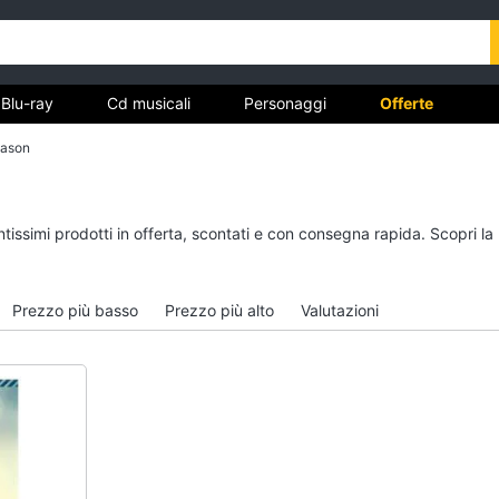
Blu-ray
Cd musicali
Personaggi
Offerte
mason
vd
Dvd e Blu-ray
Cd musicali
ntissimi prodotti in offerta, scontati e con consegna rapida. Scopri l
à
Blu-Ray
Colonne Sonore
itto
Blu-Ray Musica Classica
CD Musicali
Prezzo più basso
Prezzo più alto
Valutazioni
Walt disney film
Musica Leggera
DVD Film
Musica Jazz
Vedi tutti
Vedi tutti