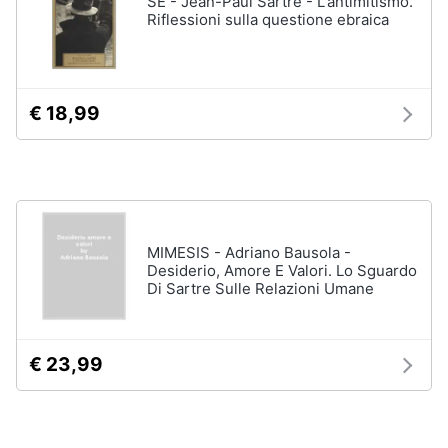
SE - Jean-Paul Sartre - L'antimitismo.
Vedi
Riflessioni sulla questione ebraica
tutti
Animali
Motori
Personaggi
€ 18,99
cristiano
Libri,
ronaldo
cd
Me
e
contro
dvd
Te
Sean
MIMESIS - Adriano Bausola -
connery
Festività
Desiderio, Amore E Valori. Lo Sguardo
e
Di Sartre Sulle Relazioni Umane
Barbara
ricorrenze
D'Urso
Vedi
€ 23,99
Promozioni
tutti
Servizi