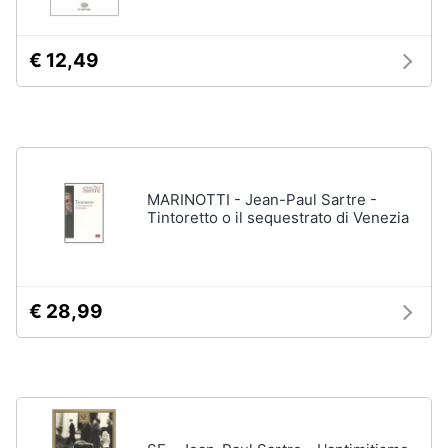
disney
e
film
igiene
DVD
€ 12,49
Film
Beauty
Vedi
tutti
Giocattoli
Prima
MARINOTTI - Jean-Paul Sartre -
Cd
Tintoretto o il sequestrato di Venezia
infanzia
musicali
Colonne
Fotografia
Sonore
CD
€ 28,99
Musicali
Casalinghi
Musica
Leggera
Abbigliamento
Musica
Jazz
Sport