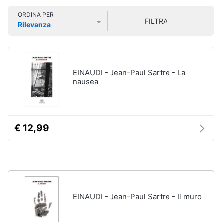
Libri
Smart
di
ORDINA PER
home
FILTRA
Arte,
Rilevanza
Design
Prezzo più basso
Prezzo più alto
Valutazioni
e
Videogiochi
Architettura
Vedi
Audio
EINAUDI - Jean-Paul Sartre - La
tutti
e
nausea
musica
Dvd
Clima
e
€ 12,99
Blu-
ray
Arredo
Blu-
Ray
Brico
Blu-
e
Ray
Giardinaggio
EINAUDI - Jean-Paul Sartre - Il muro
Musica
Classica
Salute
Walt