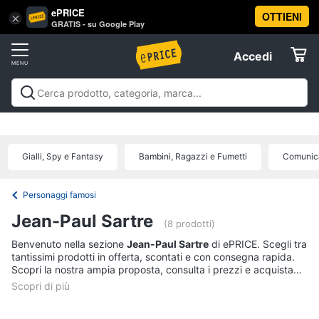
ePRICE
OTTIENI
Vai
×
Accedi
GRATIS - su Google Play
al
Registrati
menu
Accedi
Libri,
Offerte
cd
e
Libri, cd e dvd
Libri
Dvd e Blu-ray
Cd
dvd
Elettrodomestici
musicali
Personaggi
Offerte
Gialli, Spy e Fantasy
Bambini, Ragazzi e Fumetti
Comunica
Libri
Informatica
Religione
e
Personaggi famosi
Spiritualità
Telefonia
Jean-Paul Sartre
(8 prodotti)
Attualità,
politica
Benvenuto nella sezione
Jean-Paul Sartre
di ePRICE. Scegli tra
Tv
e
tantissimi prodotti in offerta, scontati e con consegna rapida.
e
diritto
Scopri la nostra ampia proposta, consulta i prezzi e acquista
Home
Libri
comodamente online.
Cinema
di
Cucina