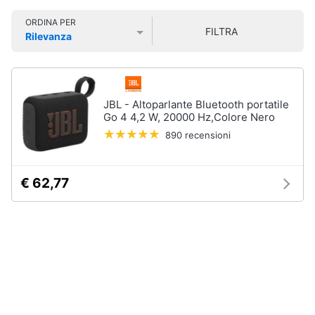
Smart
ORDINA PER
home
FILTRA
Rilevanza
Prezzo più basso
Prezzo più alto
Valutazioni
Videogiochi
Audio
JBL - Altoparlante Bluetooth portatile
e
Go 4 4,2 W, 20000 Hz,Colore Nero
musica
890 recensioni
Clima
€ 62,77
Arredo
Brico
e
Giardinaggio
Salute