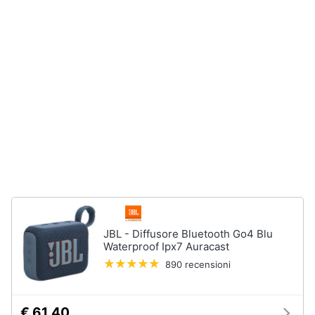
e
igiene
Beauty
Giocattoli
Prima
infanzia
Fotografia
Casalinghi
JBL - Diffusore Bluetooth Go4 Blu
Waterproof Ipx7 Auracast
890 recensioni
Abbigliamento
Sport
€ 61,40