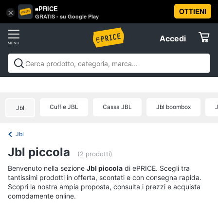
ePRICE
OTTIENI
Vai
×
Accedi
GRATIS - su Google Play
al
Registrati
menu
Accedi
Offerte
Offerte
Elettrodomestici
Cuffie JBL
Cassa JBL
Jbl boombox
J
Jbl
Informatica
Jbl
Telefonia
Jbl piccola
(2 prodotti)
Tv
Benvenuto nella sezione
Jbl piccola
di ePRICE. Scegli tra
tantissimi prodotti in offerta, scontati e con consegna rapida.
e
Scopri la nostra ampia proposta, consulta i prezzi e acquista
Home
comodamente online.
Cinema