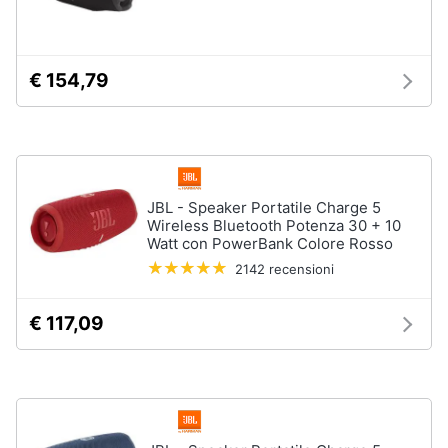
Animali
€ 154,79
Motori
Libri,
cd
e
JBL - Speaker Portatile Charge 5
dvd
Wireless Bluetooth Potenza 30 + 10
Watt con PowerBank Colore Rosso
Festività
2142 recensioni
e
ricorrenze
€ 117,09
Promozioni
Servizi