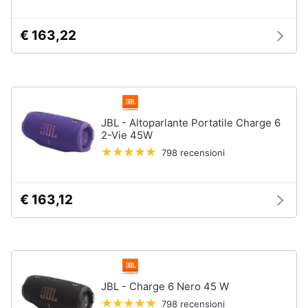
e
igiene
€ 163,22
Beauty
Giocattoli
JBL - Altoparlante Portatile Charge 6
2-Vie 45W
Prima
infanzia
798 recensioni
Fotografia
€ 163,12
Casalinghi
Abbigliamento
JBL - Charge 6 Nero 45 W
Sport
798 recensioni