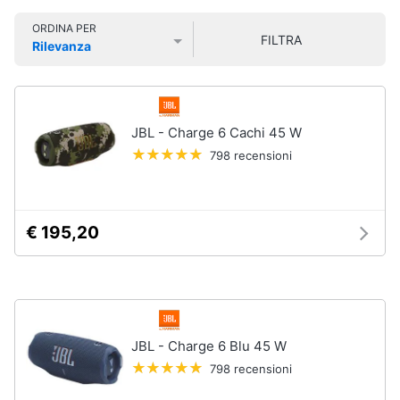
Smart
ORDINA PER
home
FILTRA
Rilevanza
Prezzo più basso
Prezzo più alto
Valutazioni
Videogiochi
Audio
JBL - Charge 6 Cachi 45 W
e
798 recensioni
musica
Clima
€ 195,20
Arredo
Brico
e
JBL - Charge 6 Blu 45 W
Giardinaggio
798 recensioni
Salute