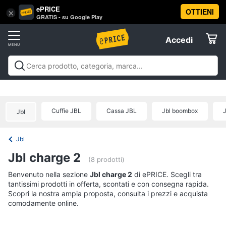
ePRICE
OTTIENI
Vai
×
Accedi
GRATIS - su Google Play
al
Registrati
menu
Accedi
Offerte
Offerte
Elettrodomestici
Cuffie JBL
Cassa JBL
Jbl boombox
J
Jbl
Informatica
Jbl
Telefonia
Jbl charge 2
(8 prodotti)
Tv
Benvenuto nella sezione
Jbl charge 2
di ePRICE. Scegli tra
tantissimi prodotti in offerta, scontati e con consegna rapida.
e
Scopri la nostra ampia proposta, consulta i prezzi e acquista
Home
comodamente online.
Cinema