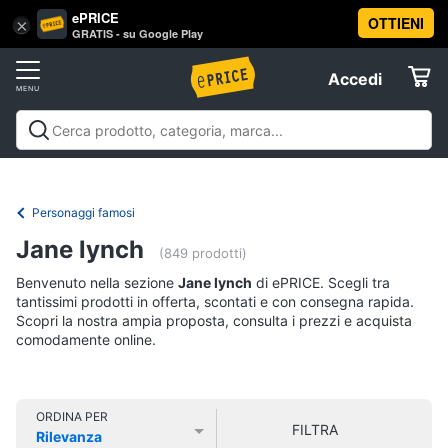
ePRICE
OTTIENI
Vai
×
Accedi
GRATIS - su Google Play
al
Registrati
menu
Accedi
Libri,
Offerte
cd
e
Libri, cd e dvd
Libri
Dvd e Blu-ray
Cd
dvd
Elettrodomestici
musicali
Personaggi
Offerte
Personaggi famosi
Libri
Informatica
Jane lynch
Religione
(849 prodotti)
e
Benvenuto nella sezione
Jane lynch
di ePRICE. Scegli tra
Spiritualità
Telefonia
tantissimi prodotti in offerta, scontati e con consegna rapida.
Attualità,
Scopri la nostra ampia proposta, consulta i prezzi e acquista
politica
comodamente online.
Tv
e
e
diritto
Home
Libri
Cinema
di
ORDINA PER
FILTRA
Cucina
Rilevanza