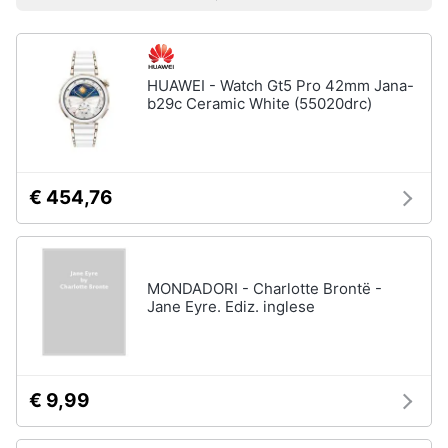
Prezzo più basso
Prezzo più alto
Valutazioni
Libri
Smart
di
home
Arte,
Design
e
HUAWEI - Watch Gt5 Pro 42mm Jana-
Videogiochi
Architettura
b29c Ceramic White (55020drc)
Vedi
Audio
tutti
e
musica
€ 454,76
Dvd
Clima
e
Blu-
ray
MONDADORI - Charlotte Brontë -
Arredo
Jane Eyre. Ediz. inglese
Blu-
Ray
Brico
Blu-
e
Ray
Giardinaggio
Musica
€ 9,99
Classica
Salute
Walt