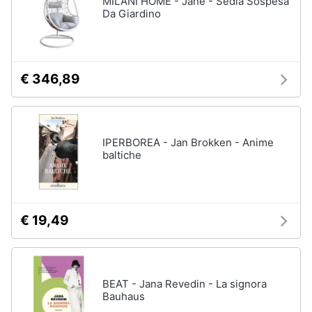
MILANI HOME - Jane - Sedia Sospesa
Vedi
Da Giardino
tutti
Animali
Motori
Personaggi
€ 346,89
cristiano
Libri,
ronaldo
cd
Me
e
contro
IPERBOREA - Jan Brokken - Anime
dvd
Te
baltiche
Sean
connery
Festività
e
Barbara
ricorrenze
D'Urso
€ 19,49
Vedi
Promozioni
tutti
BEAT - Jana Revedin - La signora
Servizi
Bauhaus