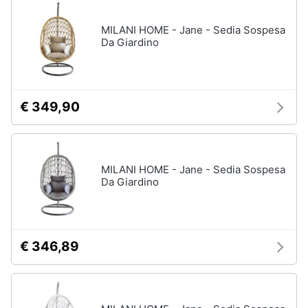
disney
e
film
igiene
MILANI HOME - Jane - Sedia Sospesa
DVD
Da Giardino
Film
Beauty
Vedi
tutti
Giocattoli
€ 349,90
Prima
Cd
infanzia
musicali
MILANI HOME - Jane - Sedia Sospesa
Colonne
Da Giardino
Fotografia
Sonore
CD
Musicali
Casalinghi
Musica
€ 346,89
Leggera
Abbigliamento
Musica
Jazz
Sport