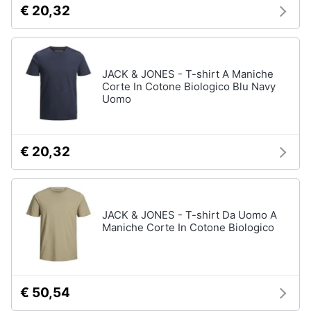
€ 20,32
neonati
e
igiene
Copertina
neonato
Beauty
Vedi
JACK & JONES - T-shirt A Maniche
tutti
Corte In Cotone Biologico Blu Navy
Uomo
Giocattoli
Prima
Scarpe
€ 20,32
infanzia
Sneakers
Scarpe
Fotografia
nike
Anfibi
JACK & JONES - T-shirt Da Uomo A
Casalinghi
Maniche Corte In Cotone Biologico
Ciabatte
Vedi
Abbigliamento
tutti
€ 50,54
Sport