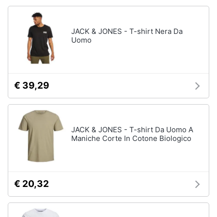
Accessori
Animali
Sigaretta
JACK & JONES - T-shirt Nera Da
elettronica
Uomo
Motori
Borse
Occhiali
da
Libri,
vista
cd
€ 39,29
e
Occhiali
da
dvd
sole
Vedi
Festività
JACK & JONES - T-shirt Da Uomo A
tutti
Maniche Corte In Cotone Biologico
e
ricorrenze
Promozioni
Vestiari
€ 20,32
T-
shirt
Servizi
Felpa