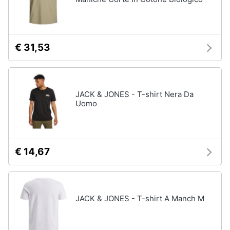
Gioielli
Anelli
€ 31,53
Orecchini
Cavigliera
Collane
JACK & JONES - T-shirt Nera Da
Uomo
Vedi
tutti
€ 14,67
JACK & JONES - T-shirt A Manch M