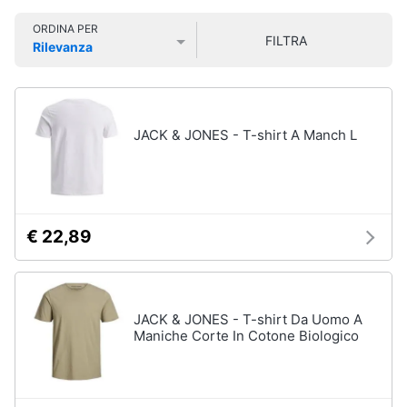
Smart
Uomo
ORDINA PER
home
FILTRA
Felpa
Rilevanza
uomo
Prezzo più basso
Prezzo più alto
Valutazioni
Videogiochi
Cravatta
Piumino
uomo
Audio
JACK & JONES - T-shirt A Manch L
e
Giacca
musica
uomo
Vedi
Clima
tutti
€ 22,89
Arredo
Bambino
Brico
JACK & JONES - T-shirt Da Uomo A
Scarpe
e
Maniche Corte In Cotone Biologico
bambino
Giardinaggio
Sandali
bambina
Salute
Vestiti