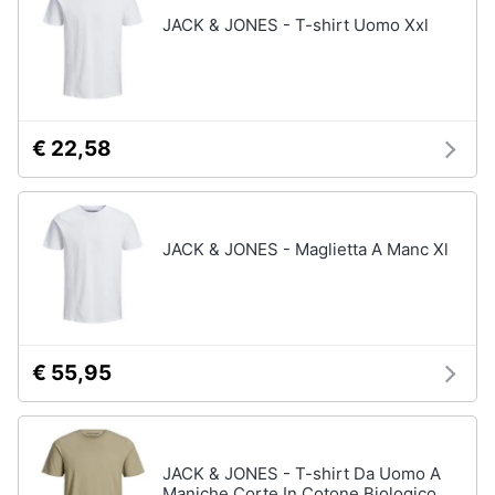
Assistenza
JACK & JONES - T-shirt Uomo Xxl
Tuta
clienti
Pantaloni
Esci
Vedi
tutti
€ 22,58
Orologi
Apple
JACK & JONES - Maglietta A Manc Xl
Watch
Smartwatch
Orologi
uomo
€ 55,95
Orologi
donna
Vedi
tutti
JACK & JONES - T-shirt Da Uomo A
Maniche Corte In Cotone Biologico