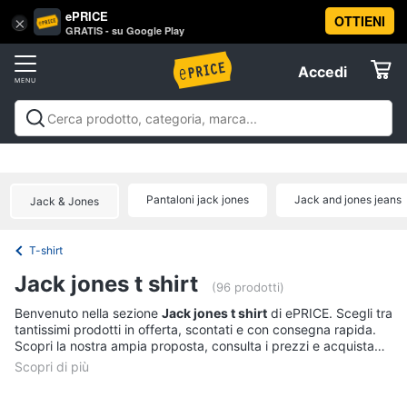
ePRICE
OTTIENI
Vai
×
Accedi
GRATIS - su Google Play
al
Registrati
menu
Accedi
Abbigliamento
Offerte
Donna
Abbigliamento
Donna
Uomo
Bambino
Scarpe
Accessori
Vest
Elettrodomestici
Intimo
donna
Pantaloni jack jones
Jack and jones jeans
Jack & Jones
Top
Informatica
Cappotto
T-shirt
donna
Telefonia
Jack jones t shirt
Felpa
(96 prodotti)
donna
Tv
Benvenuto nella sezione
Jack jones t shirt
di ePRICE. Scegli tra
tantissimi prodotti in offerta, scontati e con consegna rapida.
Vedi
e
Scopri la nostra ampia proposta, consulta i prezzi e acquista
tutti
Home
comodamente online.
Cinema