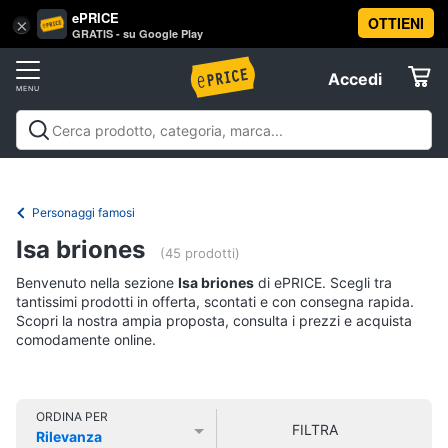
ePRICE
OTTIENI
Vai
×
Accedi
GRATIS - su Google Play
al
Registrati
menu
Accedi
Libri,
Offerte
cd
e
Libri, cd e dvd
Libri
Dvd e Blu-ray
Cd
dvd
Elettrodomestici
musicali
Personaggi
Offerte
Personaggi famosi
Libri
Informatica
Isa briones
Religione
(45 prodotti)
e
Benvenuto nella sezione
Isa briones
di ePRICE. Scegli tra
Spiritualità
Telefonia
tantissimi prodotti in offerta, scontati e con consegna rapida.
Attualità,
Scopri la nostra ampia proposta, consulta i prezzi e acquista
politica
comodamente online.
Tv
e
e
diritto
Home
Libri
Cinema
di
ORDINA PER
FILTRA
Cucina
Rilevanza