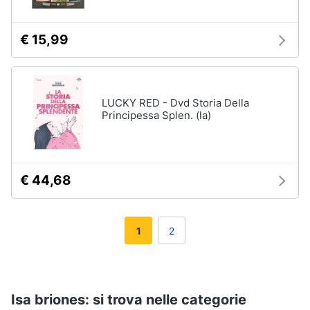
€ 15,99
LUCKY RED - Dvd Storia Della
Principessa Splen. (la)
€ 44,68
1
2
Isa briones: si trova nelle categorie