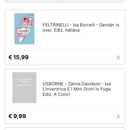
Prezzo più basso
Prezzo più alto
Valutazioni
Libri
Smart
di
home
Arte,
Design
e
FELTRINELLI - Isa Borrelli - Gender is
Videogiochi
Architettura
over. Ediz. italiana
Vedi
Audio
tutti
e
musica
€ 15,99
Dvd
Clima
e
Blu-
ray
USBORNE - Zanna Davidson - Isa
Arredo
L'inventrice E I Mini Orchi In Fuga.
Blu-
Ediz. A Colori
Ray
Brico
Blu-
e
Ray
Giardinaggio
Musica
€ 9,99
Classica
Salute
Walt