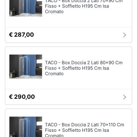
TACO - Box Doccia 2 Lati 70x90 Cm
Vedi
Fisso + Soffietto H195 Cm Isa
tutti
Cromato
Animali
Motori
Personaggi
€ 287,00
cristiano
Libri,
ronaldo
cd
Me
e
contro
TACO - Box Doccia 2 Lati 80x90 Cm
dvd
Te
Fisso + Soffietto H195 Cm Isa
Cromato
Sean
connery
Festività
e
Barbara
ricorrenze
D'Urso
€ 290,00
Vedi
Promozioni
tutti
TACO - Box Doccia 2 Lati 70x110 Cm
Servizi
Fisso + Soffietto H195 Cm Isa
Cromato