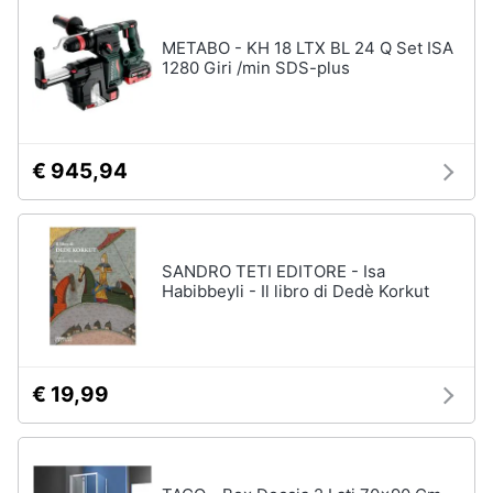
disney
e
film
igiene
METABO - KH 18 LTX BL 24 Q Set ISA
DVD
1280 Giri /min SDS-plus
Film
Beauty
Vedi
tutti
Giocattoli
€ 945,94
Prima
Cd
infanzia
musicali
SANDRO TETI EDITORE - Isa
Colonne
Habibbeyli - Il libro di Dedè Korkut
Fotografia
Sonore
CD
Musicali
Casalinghi
Musica
€ 19,99
Leggera
Abbigliamento
Musica
Jazz
Sport