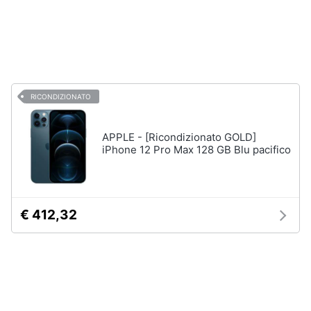
da
Assistenza
ePRICE
clienti
Vedi
tutti
Esci
RICONDIZIONATO
Consigliati
da
APPLE - [Ricondizionato GOLD]
voi
iPhone 12 Pro Max 128 GB Blu pacifico
Smartphone
migliore
I
prodotti
€ 412,32
più
desiderati
Migliori
giochi
ps4
Migliori
cuffie