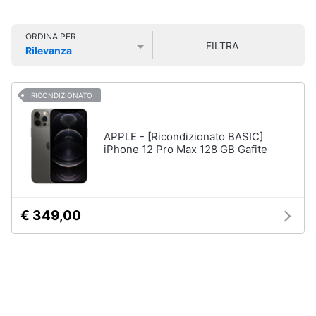
Sconti
Smart
Alla
home
Rovescia
ORDINA PER
Sconti
FILTRA
Rilevanza
alla
Videogiochi
Prezzo più basso
Prezzo più alto
Valutazioni
Rovescia
Elettrodomestici
RICONDIZIONATO
Audio
Informatica
e
musica
Telefonia
APPLE - [Ricondizionato BASIC]
iPhone 12 Pro Max 128 GB Gafite
Vedi
Clima
tutti
Arredo
€ 349,00
Speciale
Gli
Brico
imperdibili
e
Giardinaggio
Da
100€
a
200€
Salute