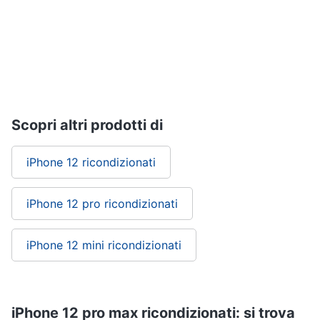
bluetooth
Vedi
tutti
Ricondizionati
Scopri altri prodotti di
iPhone
ricondizionati
Smartphone
iPhone 12 ricondizionati
ricondizionati
iPhone
iPhone 12 pro ricondizionati
14
ricondizionati
iPhone
iPhone 12 mini ricondizionati
13
ricondizionati
Vedi
tutti
iPhone 12 pro max ricondizionati: si trova