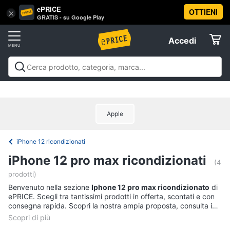
ePRICE
OTTIENI
Vai
×
Accedi
GRATIS - su Google Play
al
Registrati
menu
Accedi
Promozioni
Offerte
Back
Promozioni
Back to
Sconti Alla Rovescia
Speciale Gli
to
Elettrodomestici
imperdibili
Prodotti venduti e spediti da
Informatica
eprice
Consigliati da voi
Ricondizionati
Speciale
Apple
seconde case
Per i veri streamer
Offerte
Notebook
Informatica
Pc
iPhone 12 ricondizionati
desktop
Telefonia
iPhone 12 pro max ricondizionati
Tablet
(4
prodotti)
Tv
Vedi
tutti
Benvenuto nella sezione
e
Iphone 12 pro max ricondizionato
di
ePRICE. Scegli tra tantissimi prodotti in offerta, scontati e con
Home
consegna rapida. Scopri la nostra ampia proposta, consulta i
Cinema
prezzi e acquista comodamente online.