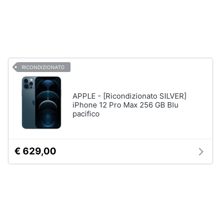
e
Da
igiene
200€
a
400€
Beauty
Da
400€
a
RICONDIZIONATO
Giocattoli
800€
Da
APPLE - [Ricondizionato SILVER]
800€
Prima
iPhone 12 Pro Max 256 GB Blu
in
infanzia
pacifico
su
Vedi
Fotografia
tutti
€ 629,00
Casalinghi
Prodotti
Abbigliamento
venduti
e
spediti
Sport
da