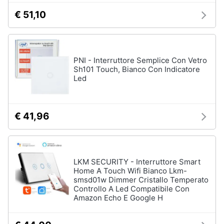
Nebulizzatore
€ 51,10
Vedi
tutti
PNI - Interruttore Semplice Con Vetro
Sh101 Touch, Bianco Con Indicatore
Led
Sicurezza
e
automazione
casa
€ 41,96
Telecamere
Termostato
Telecamere
videosorveglianza
LKM SECURITY - Interruttore Smart
Home A Touch Wifi Bianco Lkm-
Cronotermostato
smsd01w Dimmer Cristallo Temperato
Controllo A Led Compatibile Con
Vedi
Amazon Echo E Google H
tutti