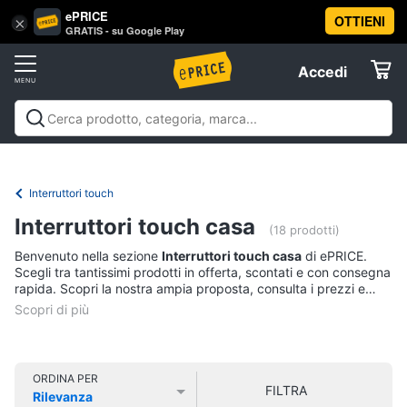
ePRICE
OTTIENI
Vai
×
Accedi
GRATIS - su Google Play
al
Registrati
menu
Accedi
Brico
Offerte
e
Giardinaggio
Brico e Giardinaggio
Utensili elettrici e
Elettrodomestici
manuali
Insetticidi e trappole
Macchinari e utensili da
Utensili
giardinaggio
Falegnameria
Imbiancare e
Interruttori touch
elettrici
dipingere
Materiale elettrico
Coltivazione e
Informatica
e
Interruttori touch casa
Semina
Sicurezza e automazione casa
Offerte
manuali
(18 prodotti)
Benvenuto nella sezione
Interruttori touch casa
di ePRICE.
Trapani
Telefonia
Scegli tra tantissimi prodotti in offerta, scontati e con consegna
Livella
rapida. Scopri la nostra ampia proposta, consulta i prezzi e
acquista comodamente online.
Generatore
Tv
di
e
corrente
Home
Sega
Cinema
ORDINA PER
circolare
FILTRA
Rilevanza