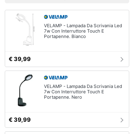
Prezzo più basso
Prezzo più alto
Valutazioni
Vedi
Smart
tutti
home
VELAMP - Lampada Da Scrivania Led
Videogiochi
7w Con Interruttore Touch E
Insetticidi
Portapenne. Bianco
e
Audio
trappole
e
Zanzariere
musica
€ 39,99
Zanzariere
magnetiche
Clima
Zanzariere
a
rullo
VELAMP - Lampada Da Scrivania Led
Arredo
7w Con Interruttore Touch E
Trappola
Portapenne. Nero
per
Brico
topi
e
Vedi
Giardinaggio
€ 39,99
tutti
Salute