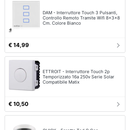
e
igiene
Macchinari
DAM - Interruttore Touch 3 Pulsanti,
e
Controllo Remoto Tramite Wifi 8x3x8
utensili
Cm. Colore Bianco
Beauty
da
giardinaggio
Decespugliatore
Giocattoli
€ 14,99
Motosega
Tosaerba
Prima
infanzia
Irrigazione
ETTROIT - Interruttore Touch 2p
Vedi
Temporizzato 16a 250v Serie Solar
Fotografia
tutti
Compatibile Matix
Casalinghi
€ 10,50
Falegnameria
Abbigliamento
Spaccalegna
Seghetto
Sport
alternativo