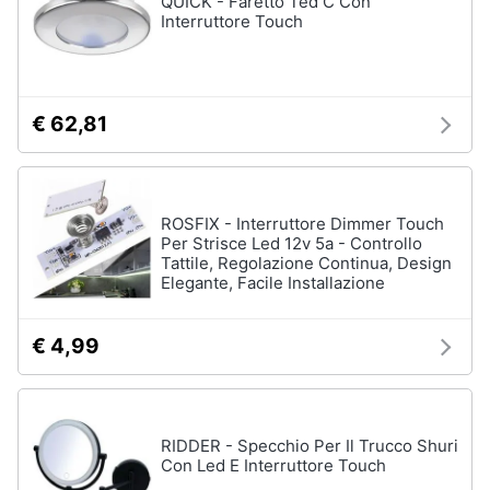
QUICK - Faretto Ted C Con
Interruttore Touch
Fresa
Animali
Vetreria
Vedi
Motori
tutti
€ 62,81
Libri,
cd
Imbiancare
e
ROSFIX - Interruttore Dimmer Touch
e
dvd
Per Strisce Led 12v 5a - Controllo
dipingere
Tattile, Regolazione Continua, Design
Pittura
Elegante, Facile Installazione
Festività
Vernice
e
ricorrenze
Stucco
€ 4,99
Sverniciatore
Promozioni
Vedi
tutti
RIDDER - Specchio Per Il Trucco Shuri
Servizi
Con Led E Interruttore Touch