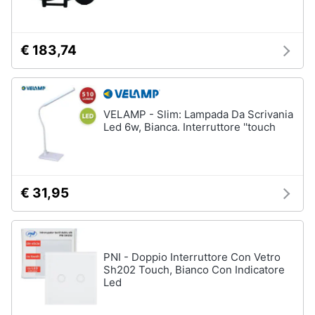
Assistenza
Materiale
clienti
elettrico
€ 183,74
Batteria
Esci
Pannello
solare
Interruttori
VELAMP - Slim: Lampada Da Scrivania
Led 6w, Bianca. Interruttore ''touch
Adattatore
Vedi
tutti
€ 31,95
Coltivazione
e
Semina
PNI - Doppio Interruttore Con Vetro
Sh202 Touch, Bianco Con Indicatore
Irrigazione
Led
Carriola
Zappa