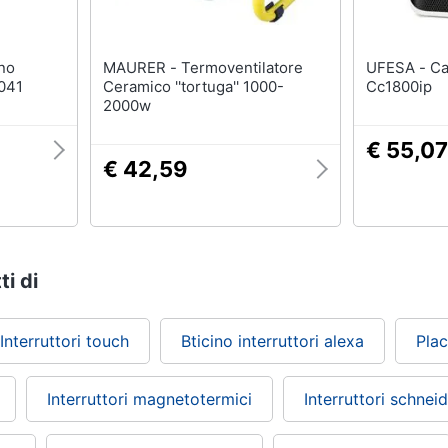
MAURER - Termoventilatore
UFESA - Calorifero In Ceramica
041
Ceramico ''tortuga'' 1000-
Cc1800ip
2000w
€ 55,07
€ 42,59
ti di
Interruttori touch
Bticino interruttori alexa
Plac
Interruttori magnetotermici
Interruttori schnei