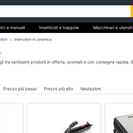
trici e manuali
Insetticidi e trappole
Macchinari e utensil
gere
Materiale elettrico
Coltivazione e Semina
uttori
Interruttori in ceramica
rdinaggio
i)
anuali
Insetticidi e trappole
Macchinari e utensili
i tra tantissimi prodotti in offerta, scontati e con consegna rapida. 
giardinaggio
Zanzariere
Decespugliatore
Zanzariere magnetiche
Motosega
e
Zanzariere a rullo
Prezzo più basso
Prezzo più alto
Valutazioni
Tosaerba
Trappola per topi
Irrigazione
Vedi tutti
Vedi tutti
re
Materiale elettrico
Coltivazione e Semi