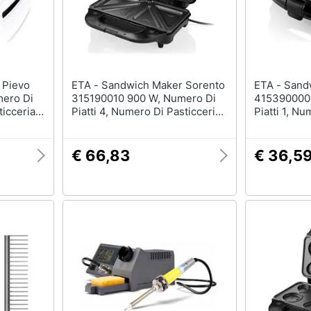
ETA - Sandwich Maker Sorento
ETA - Sandwich Maker Campo
ero Di
315190010 900 W, Numero Di
415390000 
ticceria
Piatti 4, Numero Di Pasticceria
Piatti 1, Nu
2, Nero / acciaio Inossidabile
Nero
€ 66,83
€ 36,5