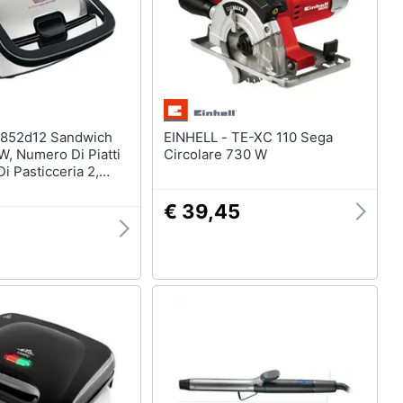
casa
Telecamere
Termostato
Telecamere videosorveglianza
Cronotermostato
EINHELL - TE-XC 110 Sega
Vedi tutti
, Numero Di Piatti
Circolare 730 W
i Pasticceria 2,
ssidabile
€ 39,45