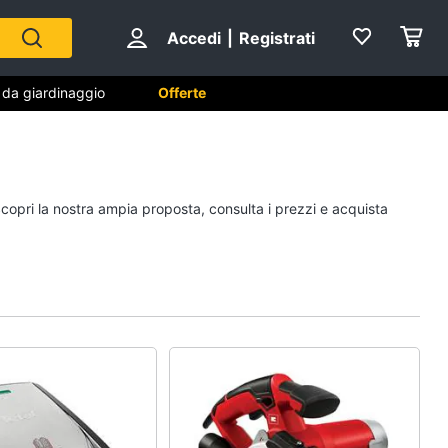
Accedi
|
Registrati
i da giardinaggio
Offerte
 da
Falegnameria
Scopri la nostra ampia proposta, consulta i prezzi e acquista
Spaccalegna
Seghetto alternativo
Fresa
Vetreria
Vedi tutti
na
Sicurezza e automazione