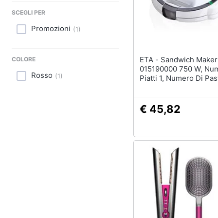
Sport
SCEGLI PER
Animali
Promozioni
(
1
)
Motori
ETA - Sandwich Maker Pievo
COLORE
Libri, cd e dvd
015190000 750 W, Num
Rosso
(
1
)
Piatti 1, Numero Di Pas
2, Bianco
Festività e ricorrenze
€ 45,82
Promozioni