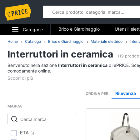
Brico e Giardinaggio
Utensili elet
Categorie
Falegnameria
Imbiancare e dipin
Elettrodomestici
Home
Catalogo
Brico e Giardinaggio
Materiale elettrico
Interr
Brico e Gia
Sicurezza e automazione casa
Interruttori in ceramica
Informatica
(19 prodott
Utensili elettrici e m
Benvenuto nella sezione
Interruttori in ceramica
di ePRICE. Scegl
Telefonia
comodamente online.
Trapani
Livella
Tv e Home Cinema
Generatore di corrent
Rilevanza
ORDINA PER
Smart home
Sega circolare
MARCA
Vedi tutti
Videogiochi
Audio e musica
ETA
(
4
)
Imbiancare e dipinge