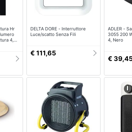
DELTA DORE - Interruttore
ADLER - Sandwich Maker Ad
 Numero
Luce/scatto Senza Fili
3055 200 W
tura 4,
4, Nero
 Nero
€ 111,65
€ 39,4