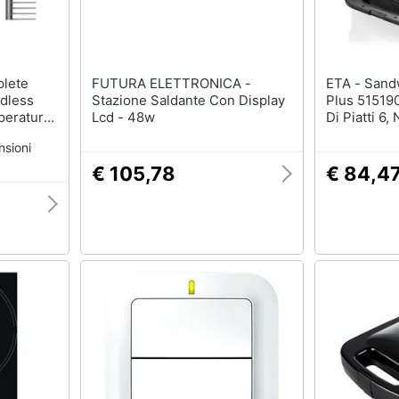
FUTURA ELETTRONICA -
ETA - Sandwich Maker Sorento
rdless
Stazione Saldante Con Display
Plus 51519
peratura
Lcd - 48w
Di Piatti 6
Pasticceria
nsioni
€ 105,78
€ 84,4