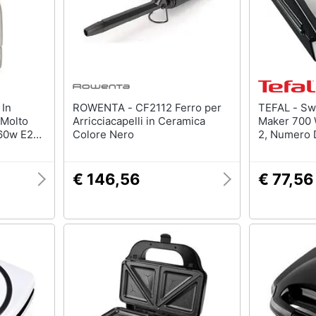
Batteria
Irrigazione
Pannello solare
Carriola
Interruttori
Zappa
Adattatore
Nebulizzatore
Vedi tutti
Vedi tutti
ROWENTA - CF2112 Ferro per
TEFAL - Sw852d12 Sandwich
 Molto
Arricciacapelli in Ceramica
Maker 700 W
160w E27
Colore Nero
2, Numero D
Acciaio Ino
€ 146,56
€ 77,56