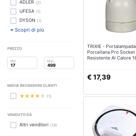
Clima
ADLER
(
2
)
Pittura
UFESA
(
1
)
Arredo
Vernice
DYSON
(
1
)
Stucco
Brico e Giardinaggio
Scopri di più
Sverniciatore
Salute e igiene
Vedi tutti
TRIXIE - Portalampada In
PREZZO
Porcellana Pro Socket
Beauty
Resistente Al Calore 
1.80m
Giocattoli
€ 17,39
Prima infanzia
MEDIA RECENSIONI CLIENTI
Fotografia
(1)
Casalinghi
VENDUTO DA
Abbigliamento
Altri venditori
(
19
)