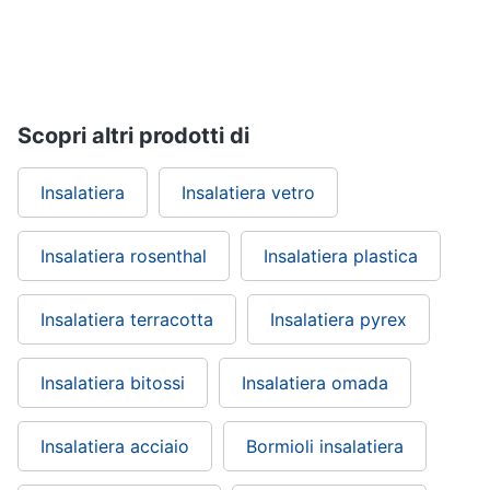
Regali
di
san
valentino
Per
Scopri altri prodotti di
chi
ama
le
esperienze
Insalatiera
Insalatiera vetro
Per
gli
Insalatiera rosenthal
Insalatiera plastica
sportivi
Per
gli
Insalatiera terracotta
Insalatiera pyrex
amanti
della
beauty
Insalatiera bitossi
Insalatiera omada
routine
Per
gli
Insalatiera acciaio
Bormioli insalatiera
amanti
della
tecnologia