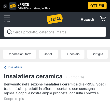
ePRICE
OTTIENI
Vai
×
Accedi
GRATIS - su Google Play
al
Registrati
menu
Accedi
Festività
Offerte
e
ricorrenze
Festività e ricorrenze
Catering
Organizzazione
Elettrodomestici
feste
Natale
Capodanno
Epifania
Regali di natale
Regali
Catering
di san valentino
Carnevale
Regali per la festa del
Decorazioni torte
Coltelli
Cucchiaio
Bottiglia
papà
Regali festa della mamma
Halloween
Boxing
Confetti
Informatica
days
Offerte
Segnaposto
Insalatiera
Posate
Telefonia
Insalatiera ceramica
(3 prodotti)
Decorazioni
torte
Benvenuto nella sezione
Insalatiera ceramica
di ePRICE. Scegli
Tv
tra tantissimi prodotti in offerta, scontati e con consegna
e
Vedi
rapida. Scopri la nostra ampia proposta, consulta i prezzi e
Home
tutti
acquista comodamente online.
Cinema