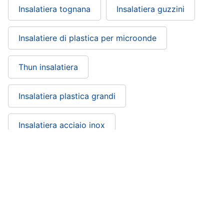
Insalatiera tognana
Insalatiera guzzini
Vedi
tutti
Insalatiere di plastica per microonde
Thun insalatiera
Carnevale
Maschera
per
Insalatiera plastica grandi
travestimenti
Costumi
carnevale
Insalatiera acciaio inox
Unghie
finte
Parrucche
Insalatiera ceramica: si trova nelle
Vedi
categorie
tutti
Catering
Festività e ricorrenze