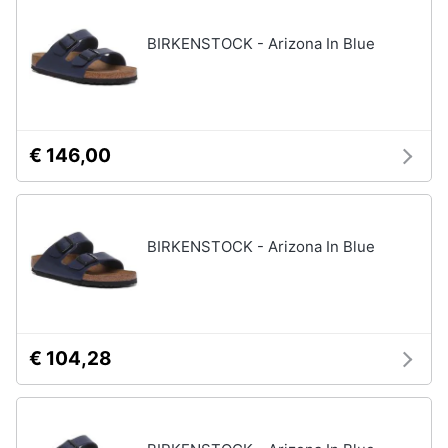
neonati
e
igiene
BIRKENSTOCK - Arizona In Blue
Copertina
neonato
Beauty
Vedi
tutti
Giocattoli
€ 146,00
Prima
Scarpe
infanzia
Sneakers
BIRKENSTOCK - Arizona In Blue
Scarpe
Fotografia
nike
Anfibi
Casalinghi
Ciabatte
€ 104,28
Vedi
Abbigliamento
tutti
Sport