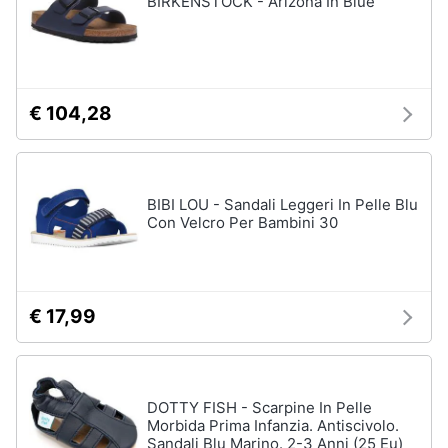
BIRKENSTOCK - Arizona In Blue
Accessori
Animali
Sigaretta
elettronica
Motori
Borse
€ 104,28
Occhiali
da
Libri,
vista
cd
e
Occhiali
BIBI LOU - Sandali Leggeri In Pelle Blu
da
dvd
Con Velcro Per Bambini 30
sole
Vedi
Festività
tutti
e
ricorrenze
€ 17,99
Promozioni
Vestiari
T-
DOTTY FISH - Scarpine In Pelle
shirt
Servizi
Morbida Prima Infanzia. Antiscivolo.
Felpa
Sandali Blu Marino. 2-3 Anni (25 Eu)