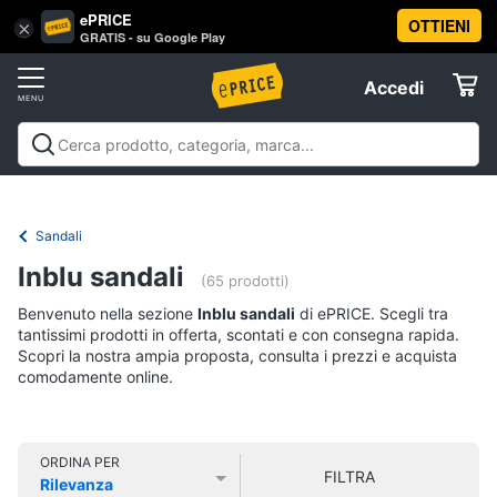
ePRICE
OTTIENI
Vai
×
Accedi
GRATIS - su Google Play
al
Registrati
menu
Accedi
Abbigliamento
Offerte
Donna
Abbigliamento
Donna
Uomo
Bambino
Scarpe
Accessori
Vest
Elettrodomestici
Intimo
donna
Sandali
Top
Informatica
Inblu sandali
(65 prodotti)
Cappotto
donna
Benvenuto nella sezione
Inblu sandali
di ePRICE. Scegli tra
Telefonia
tantissimi prodotti in offerta, scontati e con consegna rapida.
Felpa
Scopri la nostra ampia proposta, consulta i prezzi e acquista
donna
comodamente online.
Tv
Vedi
e
tutti
Home
Cinema
ORDINA PER
FILTRA
Rilevanza