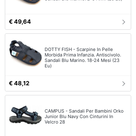
Assistenza
Tuta
clienti
Pantaloni
€ 49,64
Esci
Vedi
tutti
DOTTY FISH - Scarpine In Pelle
Morbida Prima Infanzia. Antiscivolo.
Orologi
Sandali Blu Marino. 18-24 Mesi (23
Eu)
Apple
Watch
Smartwatch
€ 48,12
Orologi
uomo
Orologi
donna
CAMPUS - Sandali Per Bambini Orko
Junior Blu Navy Con Cinturini In
Vedi
Velcro 28
tutti