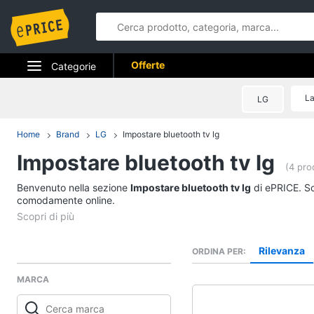
Offerte
Categorie
Elettrodomestici
La
LG
Informatica
Home
Brand
LG
Impostare bluetooth tv lg
Impostare bluetooth tv lg
Telefonia
(4 pro
Benvenuto nella sezione
Tv e Home Cinema
Impostare bluetooth tv lg
di ePRICE. Sce
comodamente online.
Smart home
Videogiochi
Rilevanza
ORDINA PER
MARCA
Audio e musica