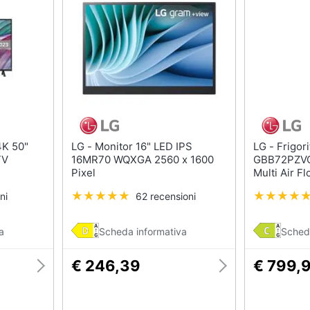
LG - Monitor 16" LED IPS
LG - Frigorifero Combinato
TV
16MR70 WQXGA 2560 x 1600
GBB72PZVCN
Pixel
Multi Air F
Capacità Lo
ni
62 recensioni
384 Litri In
a
Scheda informativa
Sched
€ 246,39
€ 799,