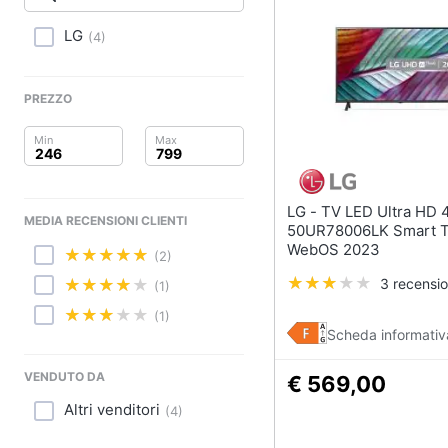
Clima
LG
(
4
)
Arredo
Brico e Giardinaggio
PREZZO
Salute e igiene
Beauty
LG - TV LED Ultra HD 4K 50"
MEDIA RECENSIONI CLIENTI
Giocattoli
50UR78006LK Smart 
WebOS 2023
(2)
Prima infanzia
3 recensio
(1)
Fotografia
(1)
Scheda informativ
Casalinghi
VENDUTO DA
€ 569,00
Abbigliamento
Altri venditori
(
4
)