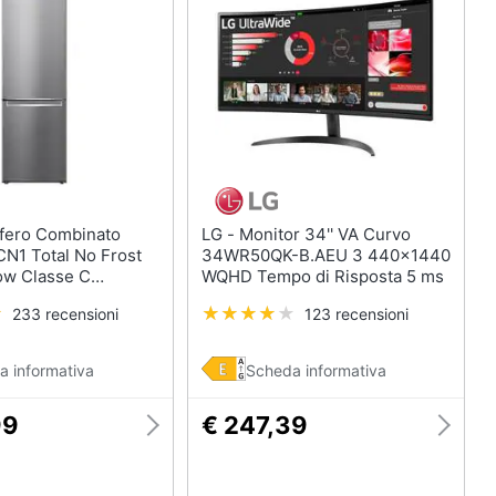
LG - Monitor 34'' VA Curvo
1 Total No Frost
34WR50QK-B.AEU 3 440x1440
low Classe C
WQHD Tempo di Risposta 5 ms
rda / Netta 419 /
233 recensioni
123 recensioni
ox
a informativa
Scheda informativa
99
€ 247,39