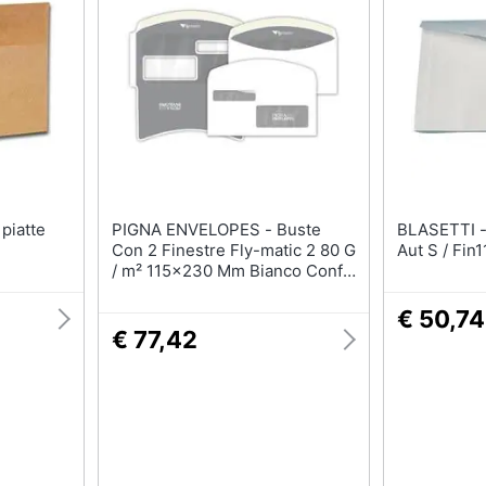
PIGNA ENVELOPES - Buste
BLASETTI - Cf500 Buste I
Con 2 Finestre Fly-matic 2 80 G
Aut S / Fi
/ m² 115x230 Mm Bianco Conf.
1000 - 0224302
€ 50,74
€ 77,42