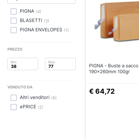
Clima
PIGNA
(
4
)
Arredo
BLASETTI
(
3
)
Brico e Giardinaggio
PIGNA ENVELOPES
(
1
)
Salute e igiene
PREZZO
Beauty
PIGNA - Buste a sacco piatte
Giocattoli
190x260mm 100gr
Prima infanzia
VENDUTO DA
€ 64,72
Altri venditori
Fotografia
(
6
)
ePRICE
(
2
)
Casalinghi
Abbigliamento