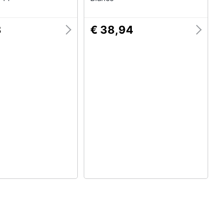
8
€ 38,94