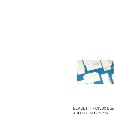
Sport
Animali
Motori
Libri, cd e dvd
Festività e ricorrenze
Promozioni
BLASETTI - Cf500 Buste Imb
Aut C / Fin11x23cm