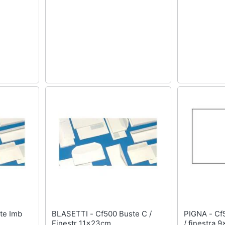
BLASETTI - Cf500 Buste C /
PIGNA - Cf500buste Monique S
Finestr 11x23cm
/ finestra 