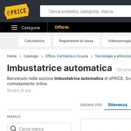
Offerte
Categorie
Elettrodomestici
Calcolatrice
Registratore di cassa
Videosorvegl
Informatica
Home
Catalogo
Office, Cartoleria e Scuola
Tecnologia e attrezzat
Imbustatrice automatica
Telefonia
(30 prod
Benvenuto nella sezione
Tv e Home Cinema
Imbustatrice automatica
di ePRICE. Sce
comodamente online.
Smart home
Videogiochi
Rilevanza
ORDINA PER
MARCA
Audio e musica