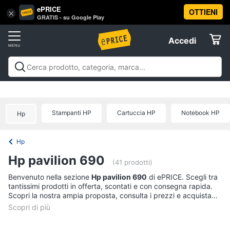
ePRICE
OTTIENI
Vai
×
Accedi
GRATIS - su Google Play
al
Registrati
menu
Accedi
Offerte
Offerte
Elettrodomestici
Stampanti HP
Cartuccia HP
Notebook HP
Hp
Informatica
Hp
Telefonia
Hp pavilion 690
(41 prodotti)
Tv
Benvenuto nella sezione
Hp pavilion 690
di ePRICE. Scegli tra
tantissimi prodotti in offerta, scontati e con consegna rapida.
e
Scopri la nostra ampia proposta, consulta i prezzi e acquista
Home
comodamente online.
Cinema