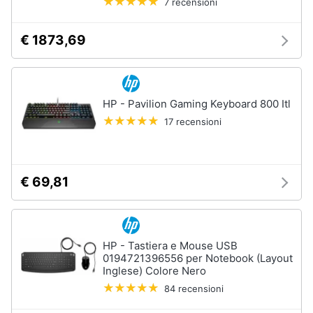
7 recensioni
Animali
€ 1873,69
Motori
HP - Pavilion Gaming Keyboard 800 Itl
Libri,
cd
17 recensioni
e
dvd
€ 69,81
Festività
e
ricorrenze
HP - Tastiera e Mouse USB
Promozioni
0194721396556 per Notebook (Layout
Inglese) Colore Nero
Servizi
84 recensioni