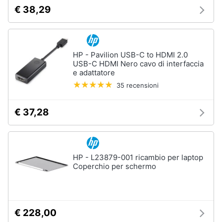
€ 38,29
Assistenza
clienti
Esci
HP - Pavilion USB-C to HDMI 2.0
USB-C HDMI Nero cavo di interfaccia
e adattatore
35 recensioni
€ 37,28
HP - L23879-001 ricambio per laptop
Coperchio per schermo
€ 228,00