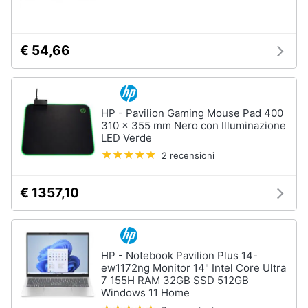
e
igiene
€ 54,66
Beauty
Giocattoli
HP - Pavilion Gaming Mouse Pad 400
310 x 355 mm Nero con Illuminazione
Prima
LED Verde
infanzia
2 recensioni
Fotografia
€ 1357,10
Casalinghi
HP - Notebook Pavilion Plus 14-
Abbigliamento
ew1172ng Monitor 14" Intel Core Ultra
7 155H RAM 32GB SSD 512GB
Windows 11 Home
Sport