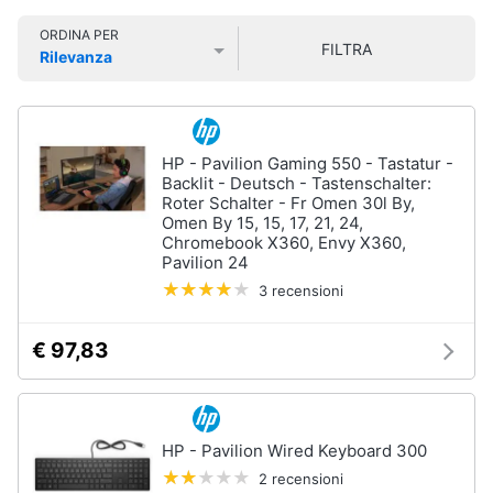
Smart
ORDINA PER
home
FILTRA
Rilevanza
Prezzo più basso
Prezzo più alto
Valutazioni
Videogiochi
Audio
HP - Pavilion Gaming 550 - Tastatur -
e
Backlit - Deutsch - Tastenschalter:
musica
Roter Schalter - Fr Omen 30l By,
Omen By 15, 15, 17, 21, 24,
Chromebook X360, Envy X360,
Clima
Pavilion 24
3 recensioni
Arredo
€ 97,83
Brico
e
Giardinaggio
HP - Pavilion Wired Keyboard 300
2 recensioni
Salute