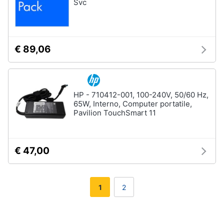
Svc
€ 89,06
HP - 710412-001, 100-240V, 50/60 Hz,
65W, Interno, Computer portatile,
Pavilion TouchSmart 11
€ 47,00
1
2