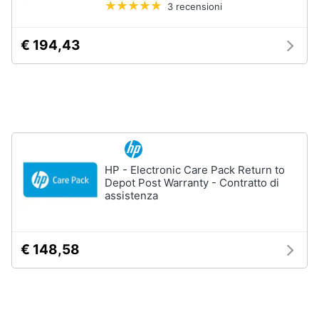
3 recensioni
Animali
€ 194,43
Motori
Libri,
cd
e
dvd
HP - Electronic Care Pack Return to
Depot Post Warranty - Contratto di
Festività
assistenza
e
ricorrenze
€ 148,58
Promozioni
Servizi