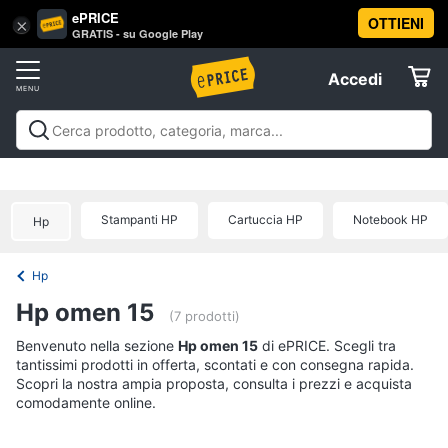
ePRICE
OTTIENI
Vai
×
Accedi
GRATIS - su Google Play
al
Registrati
menu
Accedi
Offerte
Offerte
Elettrodomestici
Stampanti HP
Cartuccia HP
Notebook HP
Hp
Informatica
Hp
Telefonia
Hp omen 15
(7 prodotti)
Tv
Benvenuto nella sezione
Hp omen 15
di ePRICE. Scegli tra
tantissimi prodotti in offerta, scontati e con consegna rapida.
e
Scopri la nostra ampia proposta, consulta i prezzi e acquista
Home
comodamente online.
Cinema