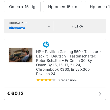
Smart
Omen x 15-dg
Hp omen 15 rtx
Hp omen 1
home
Videogiochi
ORDINA PER
FILTRA
Rilevanza
Prezzo più basso
Prezzo più alto
Valutazioni
Audio
e
musica
HP - Pavilion Gaming 550 - Tastatur -
Backlit - Deutsch - Tastenschalter:
Clima
Roter Schalter - Fr Omen 30l By,
Omen By 15, 15, 17, 21, 24,
Chromebook X360, Envy X360,
Arredo
Pavilion 24
3 recensioni
Brico
e
€ 60,12
Giardinaggio
Salute