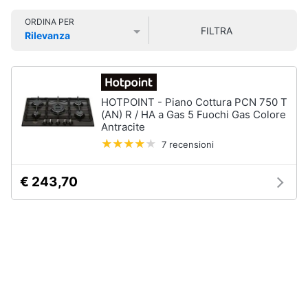
Smart
ORDINA PER
home
FILTRA
Rilevanza
Prezzo più basso
Prezzo più alto
Valutazioni
Videogiochi
Audio
HOTPOINT - Piano Cottura PCN 750 T
e
(AN) R / HA a Gas 5 Fuochi Gas Colore
musica
Antracite
7 recensioni
Clima
€ 243,70
Arredo
Brico
e
Giardinaggio
Salute