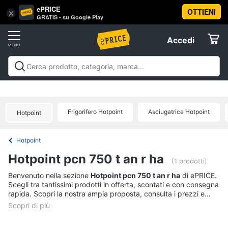
ePRICE
OTTIENI
Vai
×
Accedi
GRATIS - su Google Play
al
Registrati
menu
Accedi
Offerte
Offerte
Elettrodomestici
Frigorifero Hotpoint
Asciugatrice Hotpoint
Hotpoint
Informatica
Hotpoint
Telefonia
Hotpoint pcn 750 t an r ha
(1 prodotti)
Tv
Benvenuto nella sezione
Hotpoint pcn 750 t an r ha
di ePRICE.
Scegli tra tantissimi prodotti in offerta, scontati e con consegna
e
rapida. Scopri la nostra ampia proposta, consulta i prezzi e
Home
acquista comodamente online.
Cinema