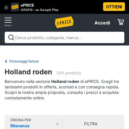
ePRICE
OTTIENI
Vai
×
Accedi
GRATIS - su Google Play
al
Registrati
menu
Accedi
Libri,
Offerte
cd
e
Libri, cd e dvd
Libri
Dvd e Blu-ray
Cd
dvd
Elettrodomestici
musicali
Personaggi
Offerte
Personaggi famosi
Libri
Informatica
Holland roden
Religione
(201 prodotti)
e
Benvenuto nella sezione
Holland roden
di ePRICE. Scegli tra
Spiritualità
Telefonia
tantissimi prodotti in offerta, scontati e con consegna rapida.
Attualità,
Scopri la nostra ampia proposta, consulta i prezzi e acquista
politica
comodamente online.
Tv
e
e
diritto
Home
Libri
Cinema
di
ORDINA PER
FILTRA
Cucina
Rilevanza