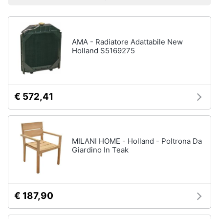
Prezzo più basso
Prezzo più alto
Valutazioni
Libri
Smart
di
home
Arte,
Design
e
AMA - Radiatore Adattabile New
Videogiochi
Architettura
Holland S5169275
Vedi
Audio
tutti
e
musica
€ 572,41
Dvd
Clima
e
Blu-
ray
MILANI HOME - Holland - Poltrona Da
Arredo
Giardino In Teak
Blu-
Ray
Brico
Blu-
e
Ray
Giardinaggio
Musica
€ 187,90
Classica
Salute
Walt