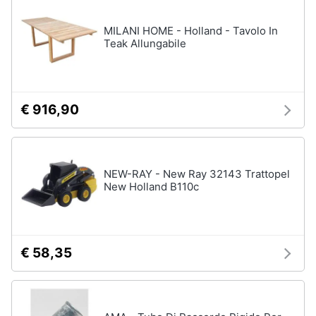
disney
e
film
igiene
MILANI HOME - Holland - Tavolo In
DVD
Teak Allungabile
Film
Beauty
Vedi
tutti
Giocattoli
€ 916,90
Prima
Cd
infanzia
musicali
NEW-RAY - New Ray 32143 Trattopel
Colonne
New Holland B110c
Fotografia
Sonore
CD
Musicali
Casalinghi
Musica
€ 58,35
Leggera
Abbigliamento
Musica
Jazz
Sport