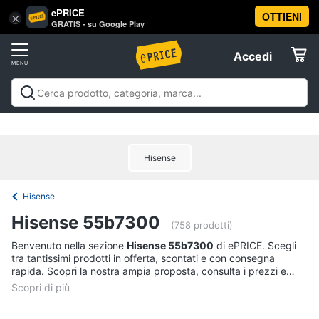
ePRICE
OTTIENI
Vai
×
Accedi
GRATIS - su Google Play
al
Registrati
menu
Accedi
Offerte
Offerte
Elettrodomestici
Hisense
Informatica
Hisense
Telefonia
Hisense 55b7300
(758 prodotti)
Tv
Benvenuto nella sezione
Hisense 55b7300
di ePRICE. Scegli
tra tantissimi prodotti in offerta, scontati e con consegna
e
rapida. Scopri la nostra ampia proposta, consulta i prezzi e
Home
acquista comodamente online.
Cinema