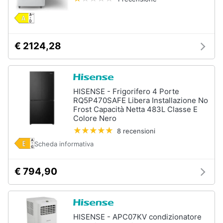
Animali
€ 2124,28
Motori
Libri,
cd
HISENSE - Frigorifero 4 Porte
e
RQ5P470SAFE Libera Installazione No
dvd
Frost Capacità Netta 483L Classe E
Colore Nero
8 recensioni
Festività
e
Scheda informativa
ricorrenze
€ 794,90
Promozioni
Servizi
HISENSE - APC07KV condizionatore