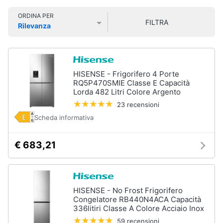
Smart
ORDINA PER
home
FILTRA
Rilevanza
Prezzo più basso
Prezzo più alto
Valutazioni
Videogiochi
Audio
HISENSE - Frigorifero 4 Porte
e
RQ5P470SMIE Classe E Capacità
musica
Lorda 482 Litri Colore Argento
23 recensioni
Scheda informativa
Clima
€ 683,21
Arredo
Brico
e
HISENSE - No Frost Frigorifero
Giardinaggio
Congelatore RB440N4ACA Capacità
336litiri Classe A Colore Acciaio Inox
Salute
59 recensioni