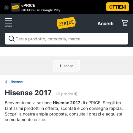
ePRICE
OTTIENI
Vai
×
Accedi
GRATIS - su Google Play
al
Registrati
menu
Accedi
Offerte
Offerte
Elettrodomestici
Hisense
Informatica
Hisense
Telefonia
Hisense 2017
(2 prodotti)
Tv
Benvenuto nella sezione
Hisense 2017
di ePRICE. Scegli tra
tantissimi prodotti in offerta, scontati e con consegna rapida.
e
Scopri la nostra ampia proposta, consulta i prezzi e acquista
Home
comodamente online.
Cinema