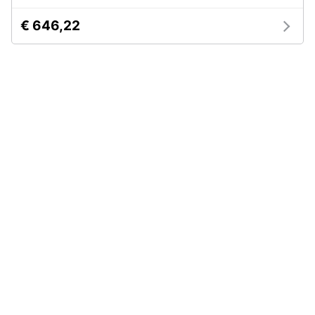
€ 646,22
Animali
Motori
Libri,
cd
e
dvd
Festività
e
ricorrenze
Promozioni
Servizi