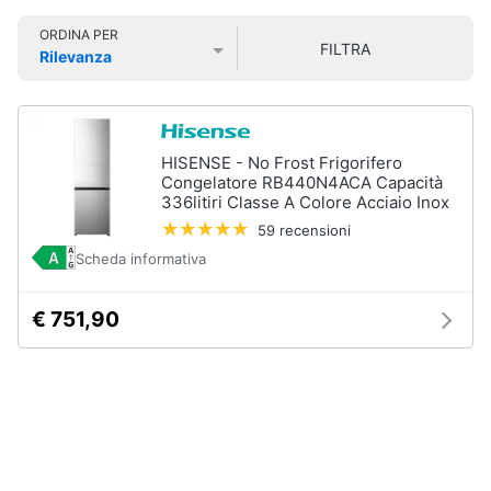
Smart
ORDINA PER
home
FILTRA
Rilevanza
Prezzo più basso
Prezzo più alto
Valutazioni
Videogiochi
Audio
HISENSE - No Frost Frigorifero
e
Congelatore RB440N4ACA Capacità
musica
336litiri Classe A Colore Acciaio Inox
59 recensioni
Scheda informativa
Clima
€ 751,90
Arredo
Brico
e
Giardinaggio
Salute