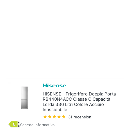
e
igiene
Beauty
Giocattoli
Prima
infanzia
Fotografia
HISENSE - Frigorifero Doppia Porta
Casalinghi
RB440N4ACC Classe C Capacità
Lorda 336 Litri Colore Acciaio
Inossidabile
Abbigliamento
31 recensioni
Scheda informativa
Sport