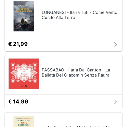
disney
e
film
igiene
LONGANESI - Ilaria Tuti - Come Vento
DVD
Cucito Alla Terra
Film
Beauty
Vedi
tutti
Giocattoli
€ 21,99
Prima
Cd
infanzia
musicali
PASSABAO - Ilaria Dal Canton - La
Colonne
Ballata Del Giacomin Senza Paura
Fotografia
Sonore
CD
Musicali
Casalinghi
Musica
€ 14,99
Leggera
Abbigliamento
Musica
Jazz
Sport