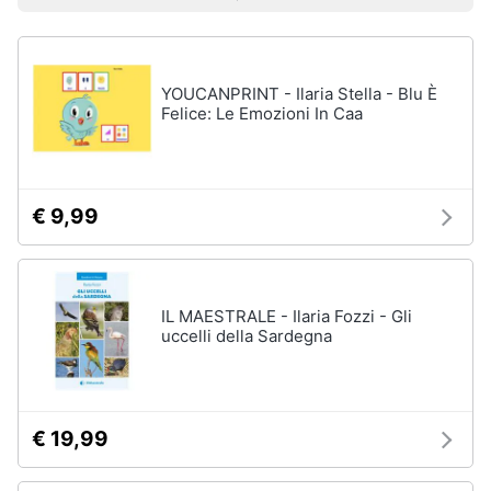
Prezzo più basso
Prezzo più alto
Valutazioni
Libri
Smart
di
home
Arte,
Design
e
YOUCANPRINT - Ilaria Stella - Blu È
Videogiochi
Architettura
Felice: Le Emozioni In Caa
Vedi
Audio
tutti
e
musica
€ 9,99
Dvd
Clima
e
Blu-
ray
IL MAESTRALE - Ilaria Fozzi - Gli
Arredo
uccelli della Sardegna
Blu-
Ray
Brico
Blu-
e
Ray
Giardinaggio
Musica
€ 19,99
Classica
Salute
Walt