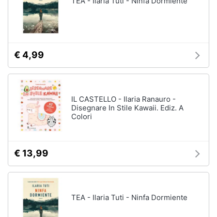
TEA - Ilaria Tuti - Ninfa Dormiente
Vedi
tutti
Animali
Motori
Personaggi
€ 4,99
cristiano
Libri,
ronaldo
cd
Me
e
contro
IL CASTELLO - Ilaria Ranauro -
dvd
Te
Disegnare In Stile Kawaii. Ediz. A
Colori
Sean
connery
Festività
e
Barbara
ricorrenze
D'Urso
€ 13,99
Vedi
Promozioni
tutti
TEA - Ilaria Tuti - Ninfa Dormiente
Servizi