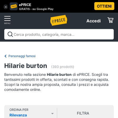
ePRICE
OTTIENI
Vai
×
Accedi
GRATIS - su Google Play
al
Registrati
menu
Accedi
Libri,
Offerte
cd
e
Libri, cd e dvd
Libri
Dvd e Blu-ray
Cd
dvd
Elettrodomestici
musicali
Personaggi
Offerte
Personaggi famosi
Libri
Informatica
Hilarie burton
Religione
(393 prodotti)
e
Benvenuto nella sezione
Hilarie burton
di ePRICE. Scegli tra
Spiritualità
Telefonia
tantissimi prodotti in offerta, scontati e con consegna rapida.
Attualità,
Scopri la nostra ampia proposta, consulta i prezzi e acquista
politica
comodamente online.
Tv
e
e
diritto
Home
Libri
Cinema
di
ORDINA PER
FILTRA
Cucina
Rilevanza