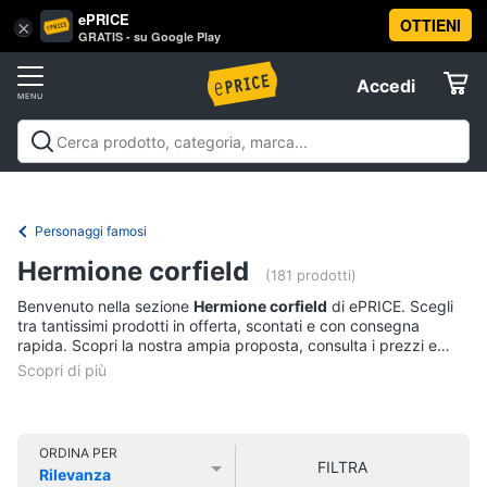
ePRICE
OTTIENI
Vai
×
Accedi
GRATIS - su Google Play
al
Registrati
menu
Accedi
Libri,
Offerte
cd
e
Libri, cd e dvd
Libri
Dvd e Blu-ray
Cd
dvd
Elettrodomestici
musicali
Personaggi
Offerte
Personaggi famosi
Libri
Informatica
Hermione corfield
Religione
(181 prodotti)
e
Benvenuto nella sezione
Hermione corfield
di ePRICE. Scegli
Spiritualità
Telefonia
tra tantissimi prodotti in offerta, scontati e con consegna
Attualità,
rapida. Scopri la nostra ampia proposta, consulta i prezzi e
politica
acquista comodamente online.
Tv
e
e
diritto
Home
Libri
Cinema
di
ORDINA PER
FILTRA
Cucina
Rilevanza