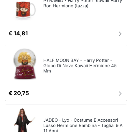
PYRAMID - Harry Potter: Kawaii Harry
Vedi
Ron Hermione (tazza)
tutti
Animali
Motori
Personaggi
€ 14,81
cristiano
Libri,
ronaldo
cd
Me
e
contro
HALF MOON BAY - Harry Potter -
dvd
Te
Globo Di Neve Kawaii Hermione 45
Mm
Sean
connery
Festività
e
Barbara
ricorrenze
D'Urso
€ 20,75
Vedi
Promozioni
tutti
JADEO - Lyo - Costume E Accessori
Servizi
Lusso Hermione Bambina - Taglia: 9 A
11 Anni