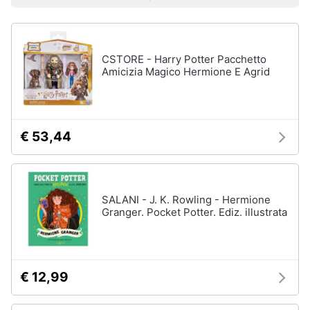
Prezzo più basso
Prezzo più alto
Valutazioni
Libri
Smart
di
home
Arte,
Design
e
CSTORE - Harry Potter Pacchetto
Videogiochi
Architettura
Amicizia Magico Hermione E Agrid
Vedi
Audio
tutti
e
musica
€ 53,44
Dvd
Clima
e
Blu-
ray
SALANI - J. K. Rowling - Hermione
Arredo
Granger. Pocket Potter. Ediz. illustrata
Blu-
Ray
Brico
Blu-
e
Ray
Giardinaggio
Musica
€ 12,99
Classica
Salute
Walt