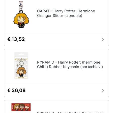
disney
e
film
igiene
CARAT - Harry Potter: Hermione
DVD
Granger Slider (ciondolo)
Film
Beauty
Vedi
tutti
Giocattoli
€ 13,52
Prima
Cd
infanzia
musicali
PYRAMID - Harry Potter: (hermione
Colonne
Chibi) Rubber Keychain (portachiavi)
Fotografia
Sonore
CD
Musicali
Casalinghi
Musica
€ 36,08
Leggera
Abbigliamento
Musica
Jazz
Sport