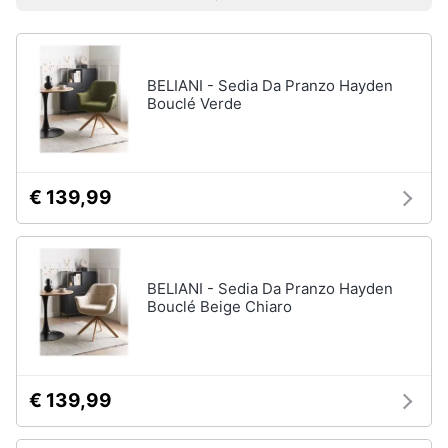
Prezzo più basso
Prezzo più alto
Valutazioni
Libri
Smart
di
home
Arte,
Design
e
BELIANI - Sedia Da Pranzo Hayden
Videogiochi
Architettura
Bouclé Verde
Vedi
Audio
tutti
e
musica
€ 139,99
Dvd
Clima
e
Blu-
ray
BELIANI - Sedia Da Pranzo Hayden
Arredo
Bouclé Beige Chiaro
Blu-
Ray
Brico
Blu-
e
Ray
Giardinaggio
Musica
€ 139,99
Classica
Salute
Walt