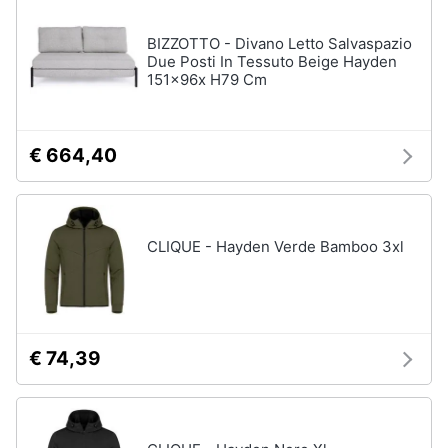
disney
e
film
igiene
BIZZOTTO - Divano Letto Salvaspazio
DVD
Due Posti In Tessuto Beige Hayden
Film
151x96x H79 Cm
Beauty
Vedi
tutti
Giocattoli
€ 664,40
Prima
Cd
infanzia
musicali
CLIQUE - Hayden Verde Bamboo 3xl
Colonne
Fotografia
Sonore
CD
Musicali
Casalinghi
Musica
€ 74,39
Leggera
Abbigliamento
Musica
Jazz
Sport