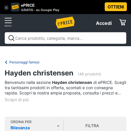
ePRICE
OTTIENI
Vai
×
Accedi
GRATIS - su Google Play
al
Registrati
menu
Accedi
Libri,
Offerte
cd
e
Libri, cd e dvd
Libri
Dvd e Blu-ray
Cd
dvd
Elettrodomestici
musicali
Personaggi
Offerte
Personaggi famosi
Libri
Informatica
Hayden christensen
Religione
(46 prodotti)
e
Benvenuto nella sezione
Hayden christensen
di ePRICE. Scegli
Spiritualità
Telefonia
tra tantissimi prodotti in offerta, scontati e con consegna
Attualità,
rapida. Scopri la nostra ampia proposta, consulta i prezzi e
politica
acquista comodamente online.
Tv
e
e
diritto
Home
Libri
Cinema
di
ORDINA PER
FILTRA
Cucina
Rilevanza