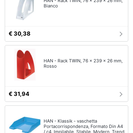
HAN - Rack TWIN, 76 x 239 x 26 mm,
Vedi
Bianco
tutti
Animali
Motori
Personaggi
€ 30,38
cristiano
Libri,
ronaldo
cd
Me
e
contro
HAN - Rack TWIN, 76 x 239 x 26 mm,
dvd
Te
Rosso
Sean
connery
Festività
e
Barbara
ricorrenze
D'Urso
€ 31,94
Vedi
Promozioni
tutti
HAN - Klassik - vaschetta
Servizi
Portacorrispondenza, Formato Din A4
/ c4, Impilabile, Stabile, Modern, Trend