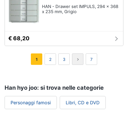
HAN - Drawer set IMPULS, 294 x 368
x 235 mm, Grigio
€ 68,20
1
2
3
7
Han hyo joo: si trova nelle categorie
Personaggi famosi
Libri, CD e DVD