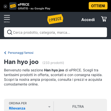
ePRICE
OTTIENI
Vai
×
Accedi
GRATIS - su Google Play
al
Registrati
menu
Accedi
Libri,
Offerte
cd
e
Libri, cd e dvd
Libri
Dvd e Blu-ray
Cd
dvd
Elettrodomestici
musicali
Personaggi
Offerte
Personaggi famosi
Libri
Informatica
Han hyo joo
Religione
(233 prodotti)
e
Benvenuto nella sezione
Han hyo joo
di ePRICE. Scegli tra
Spiritualità
Telefonia
tantissimi prodotti in offerta, scontati e con consegna rapida.
Attualità,
Scopri la nostra ampia proposta, consulta i prezzi e acquista
politica
comodamente online.
Tv
e
e
diritto
Home
Libri
Cinema
di
ORDINA PER
FILTRA
Cucina
Rilevanza