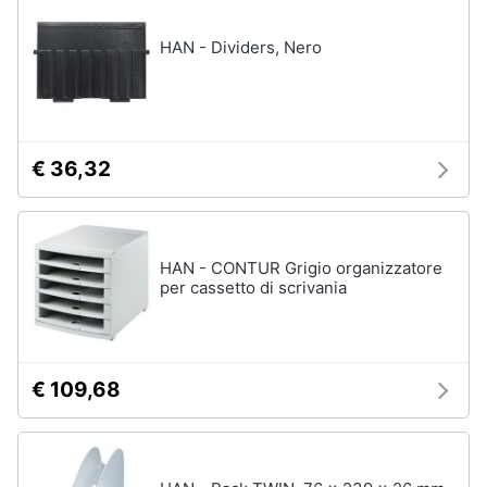
disney
e
film
igiene
HAN - Dividers, Nero
DVD
Film
Beauty
Vedi
tutti
Giocattoli
€ 36,32
Prima
Cd
infanzia
musicali
HAN - CONTUR Grigio organizzatore
Colonne
per cassetto di scrivania
Fotografia
Sonore
CD
Musicali
Casalinghi
Musica
€ 109,68
Leggera
Abbigliamento
Musica
Jazz
Sport