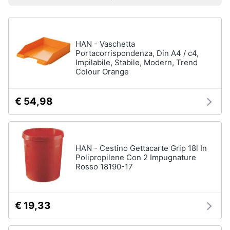
Prezzo più basso
Prezzo più alto
Valutazioni
Libri
Smart
di
home
Arte,
Design
e
HAN - Vaschetta
Videogiochi
Architettura
Portacorrispondenza, Din A4 / c4,
Impilabile, Stabile, Modern, Trend
Vedi
Colour Orange
Audio
tutti
e
musica
€ 54,98
Dvd
Clima
e
Blu-
ray
HAN - Cestino Gettacarte Grip 18l In
Arredo
Polipropilene Con 2 Impugnature
Blu-
Rosso 18190-17
Ray
Brico
Blu-
e
Ray
Giardinaggio
Musica
€ 19,33
Classica
Salute
Walt