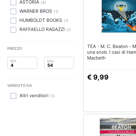
Clima
ASTORIA
(
4
)
WARNER BROS
(
1
)
Arredo
HUMBOLDT BOOKS
(
1
)
Brico e Giardinaggio
RAFFAELLO RAGAZZI
(
1
)
Salute e igiene
TEA - M. C. Beaton - Morte di
PREZZO
una snob. I casi di Ha
Beauty
Macbeth
Giocattoli
€ 9,99
Prima infanzia
VENDUTO DA
Altri venditori
Fotografia
(
1
)
Casalinghi
Abbigliamento