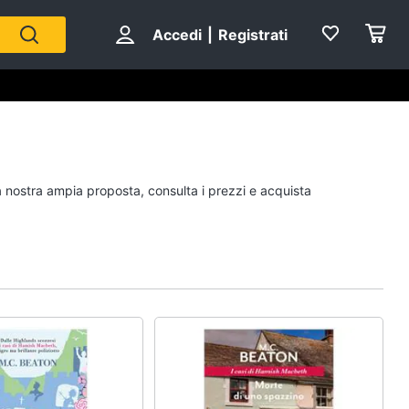
Accedi
|
Registrati
Personaggi
la nostra ampia proposta, consulta i prezzi e acquista
cristiano ronaldo
Me contro Te
Sean connery
Barbara D'Urso
Vedi tutti