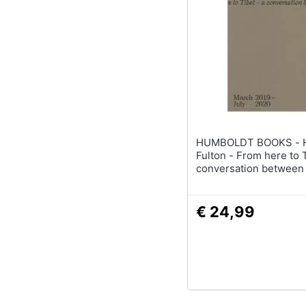
HUMBOLDT BOOKS - Hamish
Fulton - From here to T
conversation between
walking artists. March
July 2020
€ 24,99