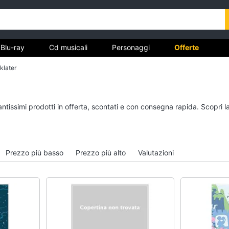
Blu-ray
Cd musicali
Personaggi
Offerte
klater
vd
Dvd e Blu-ray
Cd musicali
antissimi prodotti in offerta, scontati e con consegna rapida. Scopri 
à
Blu-Ray
Colonne Sonore
itto
Blu-Ray Musica Classica
CD Musicali
Walt disney film
Musica Leggera
Prezzo più basso
Prezzo più alto
Valutazioni
DVD Film
Musica Jazz
Vedi tutti
Vedi tutti