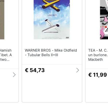
WARNER BROS - Mike Oldfield
TEA - M. C. Beaton - Morte di
ibet. A
- Tubular Bells II+III
un burlone.
 two
Macbeth
 2019-
€ 54,73
€ 11,99