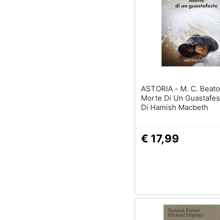
Sport
Animali
Motori
Libri, cd e dvd
ASTORIA - M. C. Beaton -
Festività e ricorrenze
Morte Di Un Guastafest
Di Hamish Macbeth
Promozioni
€ 17,99