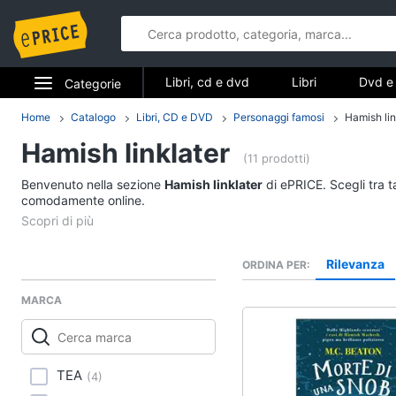
Libri, cd e dvd
Libri
Dvd e 
Categorie
Elettrodomestici
Home
Catalogo
Libri, CD e DVD
Personaggi famosi
Hamish lin
Libri, cd e d
Hamish linklater
Informatica
(11 prodotti)
Libri
Benvenuto nella sezione
Hamish linklater
di ePRICE. Scegli tra t
Telefonia
comodamente online.
Religione e Spiritualit
Attualità, politica e dir
Tv e Home Cinema
Libri di Cucina
Rilevanza
ORDINA PER
Smart home
Libri di Arte, Design e
Architettura
MARCA
Videogiochi
Vedi tutti
Audio e musica
TEA
(
4
)