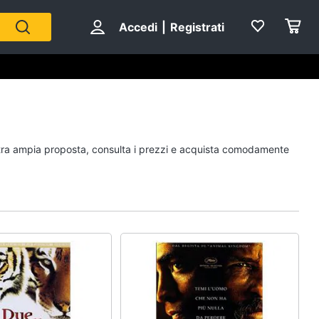
Accedi
|
Registrati
Personaggi
nostra ampia proposta, consulta i prezzi e acquista comodamente
cristiano ronaldo
Me contro Te
Sean connery
Barbara D'Urso
Vedi tutti