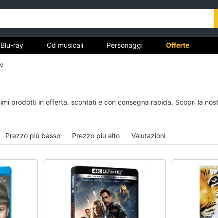
Blu-ray
Cd musicali
Personaggi
Offerte
ce
vd
Dvd e Blu-ray
Cd musicali
simi prodotti in offerta, scontati e con consegna rapida. Scopri la 
à
Blu-Ray
Colonne Sonore
itto
Blu-Ray Musica Classica
CD Musicali
Prezzo più basso
Prezzo più alto
Valutazioni
Walt disney film
Musica Leggera
DVD Film
Musica Jazz
Vedi tutti
Vedi tutti