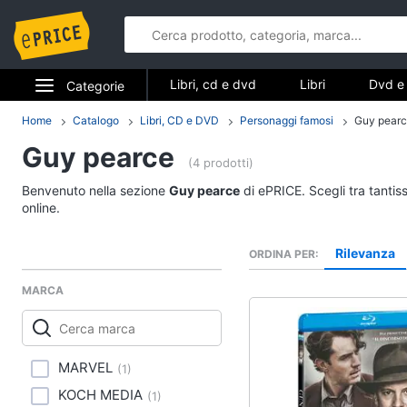
Libri, cd e dvd
Libri
Dvd e 
Categorie
Elettrodomestici
Home
Catalogo
Libri, CD e DVD
Personaggi famosi
Guy pear
Libri, cd e d
Guy pearce
Informatica
(4 prodotti)
Libri
Benvenuto nella sezione
Guy pearce
di ePRICE. Scegli tra tantis
Telefonia
Religione e Spiritualit
online.
Attualità, politica e dir
Tv e Home Cinema
Rilevanza
ORDINA PER
Libri di Cucina
Smart home
Libri di Arte, Design e
MARCA
Architettura
Videogiochi
Vedi tutti
Audio e musica
MARVEL
(
1
)
KOCH MEDIA
(
1
)