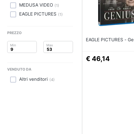
Clima
MEDUSA VIDEO
(
1
)
Arredo
EAGLE PICTURES
(
1
)
Brico e Giardinaggio
PREZZO
EAGLE PIC
Salute e igiene
Beauty
€ 46,14
Giocattoli
VENDUTO DA
Altri venditori
(
4
)
Prima infanzia
Fotografia
Casalinghi
Abbigliamento