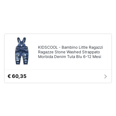
Animali
Motori
Libri,
cd
KIDSCOOL - Bambino Little Ragazzi
e
Ragazze Stone Washed Strappato
dvd
Morbida Denim Tuta Blu 6-12 Mesi
Festività
e
€ 60,35
ricorrenze
Promozioni
Servizi