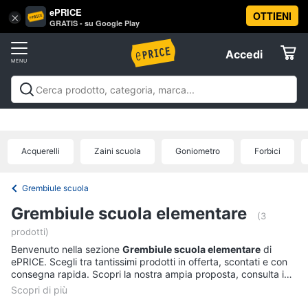
ePRICE
OTTIENI
Vai
×
Accedi
GRATIS - su Google Play
al
Registrati
menu
Accedi
Offerte
Offerte
Elettrodomestici
Acquerelli
Zaini scuola
Goniometro
Forbici
Informatica
Grembiule scuola
Telefonia
Grembiule scuola elementare
(3
prodotti)
Tv
Benvenuto nella sezione
Grembiule scuola elementare
di
e
ePRICE. Scegli tra tantissimi prodotti in offerta, scontati e con
Home
consegna rapida. Scopri la nostra ampia proposta, consulta i
Cinema
prezzi e acquista comodamente online.