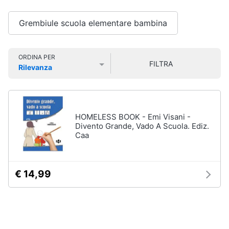
Smart
home
Grembiule scuola elementare bambina
Videogiochi
ORDINA PER
FILTRA
Rilevanza
Audio
Prezzo più basso
Prezzo più alto
Valutazioni
e
musica
HOMELESS BOOK - Emi Visani -
Clima
Divento Grande, Vado A Scuola. Ediz.
Caa
Arredo
€ 14,99
Brico
e
Giardinaggio
Salute