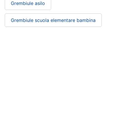
Grembiule asilo
Grembiule scuola elementare bambina
Grembiule scuola elementare: si trova
nelle categorie
Scuola
Office, Cartoleria e Scuola
ePRICE ti serve