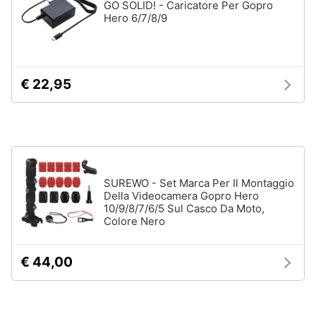
GO SOLID! - Caricatore Per Gopro
Hero 6/7/8/9
Animali
Motori
€ 22,95
Libri,
cd
e
dvd
SUREWO - Set Marca Per Il Montaggio
Festività
Della Videocamera Gopro Hero
e
10/9/8/7/6/5 Sul Casco Da Moto,
ricorrenze
Colore Nero
Promozioni
€ 44,00
Servizi