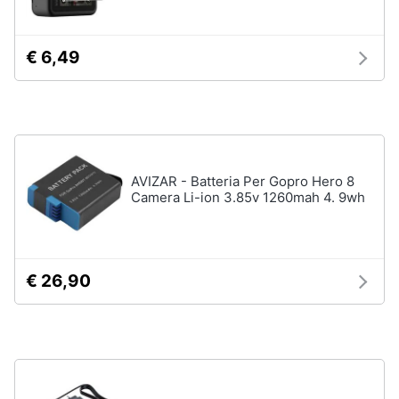
e
Prodotti
igiene
per
€ 6,49
ottica
Beauty
Flash
Telescopio
Giocattoli
Binocolo
Microscopio
Prima
AVIZAR - Batteria Per Gopro Hero 8
Vedi
infanzia
Camera Li-ion 3.85v 1260mah 4. 9wh
tutti
Fotografia
€ 26,90
Casalinghi
Abbigliamento
Sport