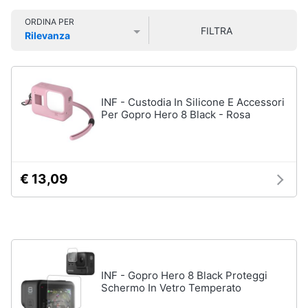
Smart
ORDINA PER
home
FILTRA
Rilevanza
Videocamere
Prezzo più basso
Prezzo più alto
Valutazioni
e
Videogiochi
action
cam
Audio
INF - Custodia In Silicone E Accessori
Gopro
e
Hero
Per Gopro Hero 8 Black - Rosa
5
musica
Gopro
hero
Clima
9
€ 13,09
Gopro
hero
Arredo
10
Dashcam
Brico
e
Vedi
Giardinaggio
tutti
INF - Gopro Hero 8 Black Proteggi
Schermo In Vetro Temperato
Salute