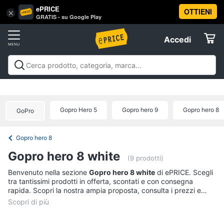
ePRICE
OTTIENI
Vai
×
Accedi
GRATIS - su Google Play
al
Registrati
menu
Accedi
Fotografia
Offerte
Fotocamere
Fotografia
Fotocamere e obiettivi
Videocamere e action
e
Elettrodomestici
cam
Prodotti per ottica
Offerte
obiettivi
Gopro Hero 5
Gopro hero 9
Gopro hero 8
Fotocamera
GoPro
Informatica
Mirrorless
Gopro hero 8
Nikon
Telefonia
serie
Gopro hero 8 white
d
(9 prodotti)
Instax
Tv
Benvenuto nella sezione
Gopro hero 8 white
di ePRICE. Scegli
mini
tra tantissimi prodotti in offerta, scontati e con consegna
e
9
rapida. Scopri la nostra ampia proposta, consulta i prezzi e
Home
acquista comodamente online.
Cinema
Vedi
tutti