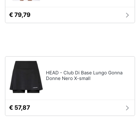
neonati
e
igiene
Copertina
€ 79,79
neonato
Beauty
Vedi
tutti
Giocattoli
Prima
Scarpe
infanzia
Sneakers
HEAD - Club Di Base Lungo Gonna
Donne Nero X-small
Scarpe
Fotografia
nike
Anfibi
Casalinghi
Ciabatte
€ 57,87
Vedi
Abbigliamento
tutti
Sport