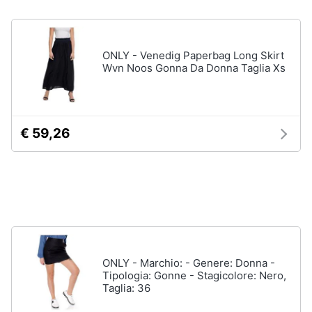
Gioielli
ONLY - Venedig Paperbag Long Skirt
Anelli
Wvn Noos Gonna Da Donna Taglia Xs
Orecchini
Cavigliera
Collane
€ 59,26
Vedi
tutti
ONLY - Marchio: - Genere: Donna -
Tipologia: Gonne - Stagicolore: Nero,
Taglia: 36