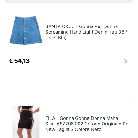
Prezzo più basso
Prezzo più alto
Valutazioni
Smart
Uomo
home
Felpa
uomo
SANTA CRUZ - Gonna Per Donna
Videogiochi
Cravatta
Screaming Hand Light Denim (eu 36 /
Us 3, Blu)
Piumino
uomo
Audio
e
Giacca
musica
uomo
€ 54,13
Vedi
Clima
tutti
Arredo
Bambino
Brico
Scarpe
e
bambino
FILA - Gonna Gonne Donna Maha
Giardinaggio
Sandali
Skirt 687296 002 Cotone Originale Pe
bambina
New Taglia S Colore Nero
Salute
Vestiti