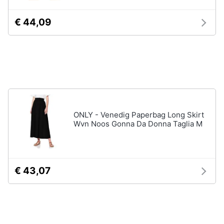
Assistenza
Tuta
clienti
€ 44,09
Pantaloni
Esci
Vedi
tutti
Orologi
Apple
ONLY - Venedig Paperbag Long Skirt
Watch
Wvn Noos Gonna Da Donna Taglia M
Smartwatch
Orologi
uomo
€ 43,07
Orologi
donna
Vedi
tutti