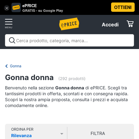
ePRICE
OTTIENI
Vai
×
Accedi
GRATIS - su Google Play
al
Registrati
menu
Accedi
Abbigliamento
Offerte
Donna
Abbigliamento
Donna
Uomo
Bambino
Scarpe
Accessori
Vest
Elettrodomestici
Intimo
donna
Gonna
Top
Informatica
Gonna donna
(292 prodotti)
Cappotto
donna
Benvenuto nella sezione
Gonna donna
di ePRICE. Scegli tra
Telefonia
tantissimi prodotti in offerta, scontati e con consegna rapida.
Felpa
Scopri la nostra ampia proposta, consulta i prezzi e acquista
donna
comodamente online.
Tv
Vedi
e
tutti
Home
Cinema
ORDINA PER
FILTRA
Rilevanza