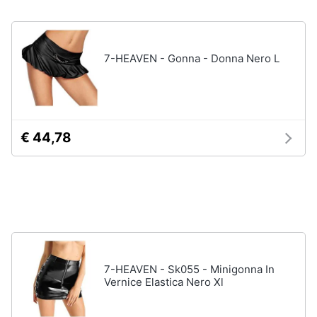
Accessori
Animali
Sigaretta
elettronica
7-HEAVEN - Gonna - Donna Nero L
Motori
Borse
Occhiali
da
Libri,
vista
cd
e
€ 44,78
Occhiali
da
dvd
sole
Vedi
Festività
tutti
e
ricorrenze
Promozioni
Vestiari
7-HEAVEN - Sk055 - Minigonna In
T-
Vernice Elastica Nero Xl
shirt
Servizi
Felpa