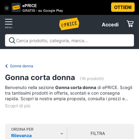
ePRICE
OTTIENI
Vai
×
Accedi
GRATIS - su Google Play
al
Registrati
menu
Accedi
Abbigliamento
Offerte
Donna
Abbigliamento
Donna
Uomo
Bambino
Scarpe
Accessori
Vest
Elettrodomestici
Intimo
donna
Gonne donna
Top
Informatica
Gonna corta donna
(16 prodotti)
Cappotto
donna
Benvenuto nella sezione
Gonna corta donna
di ePRICE. Scegli
Telefonia
tra tantissimi prodotti in offerta, scontati e con consegna
Felpa
rapida. Scopri la nostra ampia proposta, consulta i prezzi e
donna
acquista comodamente online.
Tv
Vedi
e
tutti
Home
Cinema
ORDINA PER
FILTRA
Rilevanza