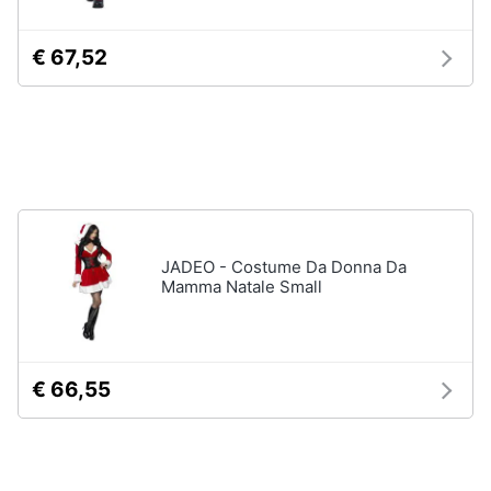
neonati
e
igiene
Copertina
€ 67,52
neonato
Beauty
Vedi
tutti
Giocattoli
Prima
Scarpe
infanzia
Sneakers
JADEO - Costume Da Donna Da
Scarpe
Mamma Natale Small
Fotografia
nike
Anfibi
Casalinghi
Ciabatte
€ 66,55
Vedi
Abbigliamento
tutti
Sport