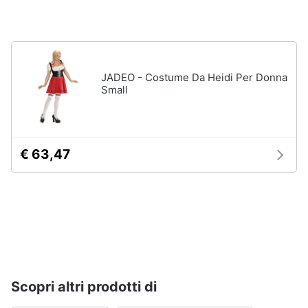
Gioielli
Anelli
Orecchini
JADEO - Costume Da Heidi Per Donna
Small
Cavigliera
Collane
Vedi
€ 63,47
tutti
Scopri altri prodotti di