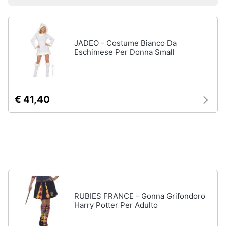
Prezzo più basso
Prezzo più alto
Valutazioni
Smart
Uomo
home
Felpa
uomo
JADEO - Costume Bianco Da
Videogiochi
Cravatta
Eschimese Per Donna Small
Piumino
uomo
Audio
e
Giacca
musica
uomo
€ 41,40
Vedi
Clima
tutti
Arredo
Bambino
Brico
Scarpe
e
bambino
Giardinaggio
RUBIES FRANCE - Gonna Grifondoro
Sandali
Harry Potter Per Adulto
bambina
Salute
Vestiti