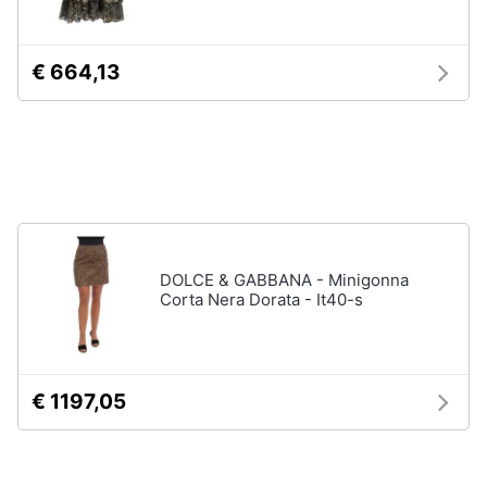
Assistenza
Tuta
clienti
Pantaloni
€ 664,13
Esci
Vedi
tutti
Orologi
Apple
Watch
DOLCE & GABBANA - Minigonna
Smartwatch
Corta Nera Dorata - It40-s
Orologi
uomo
Orologi
donna
€ 1197,05
Vedi
tutti