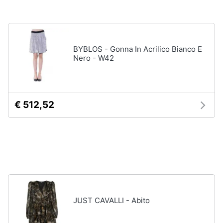
Accessori
Animali
Sigaretta
elettronica
Motori
BYBLOS - Gonna In Acrilico Bianco E
Borse
Nero - W42
Occhiali
da
Libri,
vista
cd
e
Occhiali
€ 512,52
da
dvd
sole
Vedi
Festività
tutti
e
ricorrenze
Promozioni
Vestiari
T-
JUST CAVALLI - Abito
shirt
Servizi
Felpa