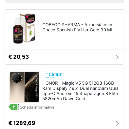
Prezzo più basso
Prezzo più alto
Valutazioni
Libri
Smart
di
home
Arte,
Design
e
COBECO PHARMA - Afrodisiaco In
Videogiochi
Architettura
Gocce Spanish Fly Her Gold 30 Ml
Vedi
Audio
tutti
e
musica
€ 20,53
Dvd
Clima
e
Blu-
ray
HONOR - Magic V5 5G 512GB 16GB
Arredo
Ram Dispaly 7.95" Dual nanoSim USB
Blu-
tipo-C Android 15 Snapdragon 8 Elite
Ray
5820mAh Dawn Gold
Brico
Blu-
e
Scheda informativa
Ray
Giardinaggio
Musica
Classica
€ 1289,69
Salute
Walt