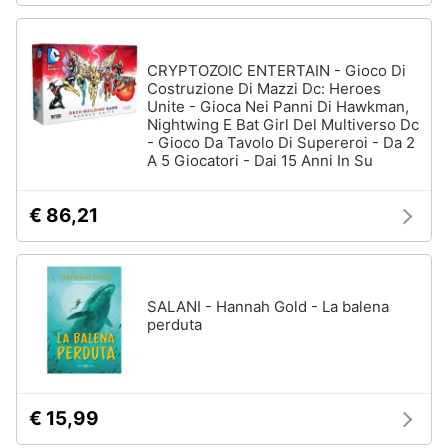
disney
e
film
igiene
DVD
CRYPTOZOIC ENTERTAIN - Gioco Di
Film
Costruzione Di Mazzi Dc: Heroes
Beauty
Unite - Gioca Nei Panni Di Hawkman,
Vedi
Nightwing E Bat Girl Del Multiverso Dc
tutti
- Gioco Da Tavolo Di Supereroi - Da 2
Giocattoli
A 5 Giocatori - Dai 15 Anni In Su
Prima
€ 86,21
Cd
infanzia
musicali
Colonne
Fotografia
Sonore
SALANI - Hannah Gold - La balena
CD
perduta
Musicali
Casalinghi
Musica
Leggera
Abbigliamento
Musica
€ 15,99
Jazz
Sport