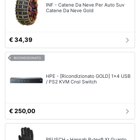
INF - Catene Da Neve Per Auto Suv
Catene Da Neve Gold
€ 34,39
RICONDIZIONATO
HPE - [Ricondizionato GOLD] 1x4 USB
/ PS2 KVM Cnsl Switch
€ 250,00
REUSCH - Hannah R-tex® Xt Guanto