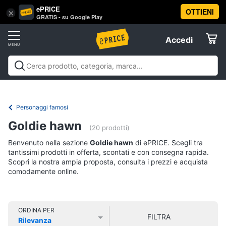
ePRICE
OTTIENI
Vai
×
Accedi
GRATIS - su Google Play
al
Registrati
menu
Accedi
Libri,
Offerte
cd
e
Libri, cd e dvd
Libri
Dvd e Blu-ray
Cd
dvd
Elettrodomestici
musicali
Personaggi
Offerte
Personaggi famosi
Libri
Informatica
Goldie hawn
Religione
(20 prodotti)
e
Benvenuto nella sezione
Goldie hawn
di ePRICE. Scegli tra
Spiritualità
Telefonia
tantissimi prodotti in offerta, scontati e con consegna rapida.
Attualità,
Scopri la nostra ampia proposta, consulta i prezzi e acquista
politica
comodamente online.
Tv
e
e
diritto
Home
Libri
Cinema
di
ORDINA PER
FILTRA
Cucina
Rilevanza