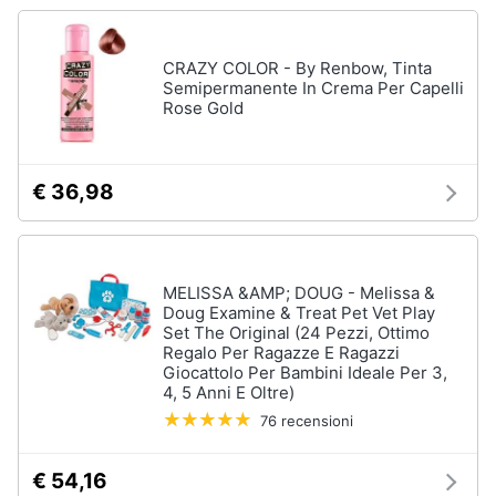
Vedi
tutti
Animali
CRAZY COLOR - By Renbow, Tinta
Semipermanente In Crema Per Capelli
Motori
Rose Gold
Personaggi
cristiano
Libri,
ronaldo
cd
€ 36,98
Me
e
contro
dvd
Te
Sean
connery
MELISSA &AMP; DOUG - Melissa &
Festività
Doug Examine & Treat Pet Vet Play
e
Barbara
Set The Original (24 Pezzi, Ottimo
ricorrenze
D'Urso
Regalo Per Ragazze E Ragazzi
Giocattolo Per Bambini Ideale Per 3,
Vedi
4, 5 Anni E Oltre)
Promozioni
tutti
76 recensioni
Servizi
€ 54,16