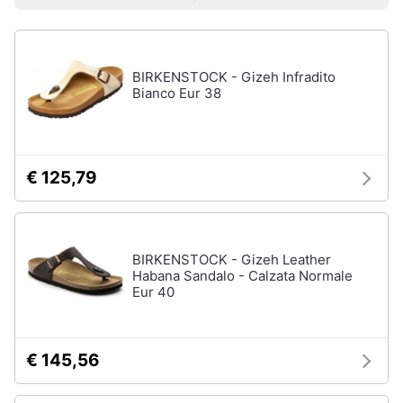
Prezzo più basso
Prezzo più alto
Valutazioni
Libri
Smart
di
home
Arte,
Design
e
BIRKENSTOCK - Gizeh Infradito
Videogiochi
Architettura
Bianco Eur 38
Vedi
Audio
tutti
e
musica
€ 125,79
Dvd
Clima
e
Blu-
ray
BIRKENSTOCK - Gizeh Leather
Arredo
Habana Sandalo - Calzata Normale
Blu-
Eur 40
Ray
Brico
Blu-
e
Ray
Giardinaggio
Musica
€ 145,56
Classica
Salute
Walt