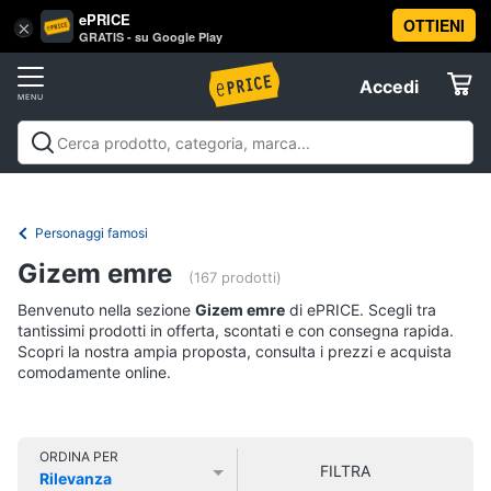
ePRICE
OTTIENI
Vai
×
Accedi
GRATIS - su Google Play
al
Registrati
menu
Accedi
Libri,
Offerte
cd
e
Libri, cd e dvd
Libri
Dvd e Blu-ray
Cd
dvd
Elettrodomestici
musicali
Personaggi
Offerte
Personaggi famosi
Libri
Informatica
Gizem emre
Religione
(167 prodotti)
e
Benvenuto nella sezione
Gizem emre
di ePRICE. Scegli tra
Spiritualità
Telefonia
tantissimi prodotti in offerta, scontati e con consegna rapida.
Attualità,
Scopri la nostra ampia proposta, consulta i prezzi e acquista
politica
comodamente online.
Tv
e
e
diritto
Home
Libri
Cinema
di
ORDINA PER
FILTRA
Cucina
Rilevanza