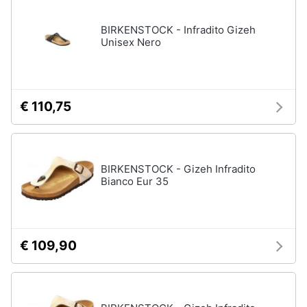
disney
e
film
igiene
BIRKENSTOCK - Infradito Gizeh
DVD
Unisex Nero
Film
Beauty
Vedi
tutti
Giocattoli
€ 110,75
Prima
Cd
infanzia
musicali
BIRKENSTOCK - Gizeh Infradito
Colonne
Bianco Eur 35
Fotografia
Sonore
CD
Musicali
Casalinghi
Musica
€ 109,90
Leggera
Abbigliamento
Musica
Jazz
Sport