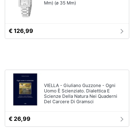
Mm) (ø 35 Mm)
disney
e
film
igiene
DVD
Film
Beauty
€ 126,99
Vedi
tutti
Giocattoli
Prima
Cd
infanzia
musicali
Colonne
Fotografia
Sonore
VIELLA - Giuliano Guzzone - Ogni
Uomo È Scienziato. Dialettica E
CD
Scienze Della Natura Nei Quaderni
Musicali
Casalinghi
Del Carcere Di Gramsci
Musica
Leggera
Abbigliamento
€ 26,99
Musica
Jazz
Sport