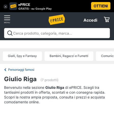
ePRICE
OTTIENI
Vai
×
Accedi
GRATIS - su Google Play
al
Registrati
menu
Accedi
Libri,
Offerte
cd
e
Libri, cd e dvd
Libri
Dvd e Blu-ray
Cd
dvd
Elettrodomestici
musicali
Personaggi
Offerte
Gialli, Spy e Fantasy
Bambini, Ragazzi e Fumetti
Comunica
Libri
Informatica
Religione
e
Personaggi famosi
Spiritualità
Telefonia
Giulio Riga
(7 prodotti)
Attualità,
politica
Benvenuto nella sezione
Tv
Giulio Riga
di ePRICE. Scegli tra
e
tantissimi prodotti in offerta, scontati e con consegna rapida.
e
diritto
Scopri la nostra ampia proposta, consulta i prezzi e acquista
Home
Libri
comodamente online.
Cinema
di
Cucina