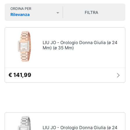
Libri
Smart
di
ORDINA PER
home
FILTRA
Arte,
Rilevanza
Design
Prezzo più basso
Prezzo più alto
Valutazioni
e
Videogiochi
Architettura
Vedi
Audio
LIU JO - Orologio Donna Giulia (ø 24
tutti
e
Mm) (ø 35 Mm)
musica
Dvd
Clima
e
€ 141,99
Blu-
ray
Arredo
Blu-
Ray
Brico
Blu-
e
Ray
Giardinaggio
Musica
Classica
LIU JO - Orologio Donna Giulia (ø 24
Salute
Walt