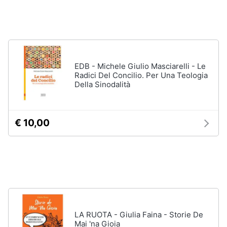
Vedi
tutti
Animali
Motori
Personaggi
EDB - Michele Giulio Masciarelli - Le
cristiano
Radici Del Concilio. Per Una Teologia
Libri,
ronaldo
Della Sinodalità
cd
Me
e
contro
dvd
Te
€ 10,00
Sean
connery
Festività
e
Barbara
ricorrenze
D'Urso
Vedi
Promozioni
tutti
Servizi
LA RUOTA - Giulia Faina - Storie De
Mai 'na Gioia