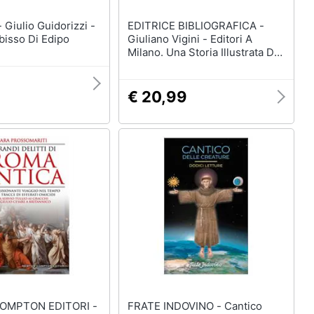
i -
EDITRICE BIBLIOGRAFICA -
abisso Di Edipo
Giuliano Vigini - Editori A
Milano. Una Storia Illustrata Dal
1860 Al 1940
9
€ 20,99
OMPTON EDITORI -
FRATE INDOVINO - Cantico