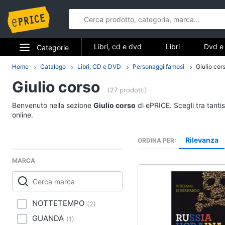
Libri, cd e dvd
Libri
Dvd e 
Categorie
Elettrodomestici
Home
Catalogo
Libri, CD e DVD
Personaggi famosi
Giulio cor
Libri, cd e d
Giulio corso
Informatica
(27 prodotti)
Libri
Benvenuto nella sezione
Giulio corso
di ePRICE. Scegli tra tanti
Telefonia
Religione e Spiritualit
online.
Attualità, politica e dir
Tv e Home Cinema
Rilevanza
ORDINA PER
Libri di Cucina
Smart home
Libri di Arte, Design e
MARCA
Architettura
Videogiochi
Vedi tutti
Audio e musica
NOTTETEMPO
(
2
)
GUANDA
(
1
)