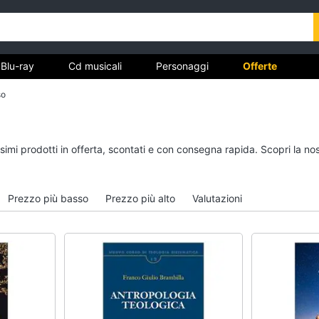
Blu-ray
Cd musicali
Personaggi
Offerte
so
vd
Dvd e Blu-ray
Cd musicali
ssimi prodotti in offerta, scontati e con consegna rapida. Scopri la
à
Blu-Ray
Colonne Sonore
itto
Blu-Ray Musica Classica
CD Musicali
Prezzo più basso
Prezzo più alto
Valutazioni
Walt disney film
Musica Leggera
DVD Film
Musica Jazz
Vedi tutti
Vedi tutti