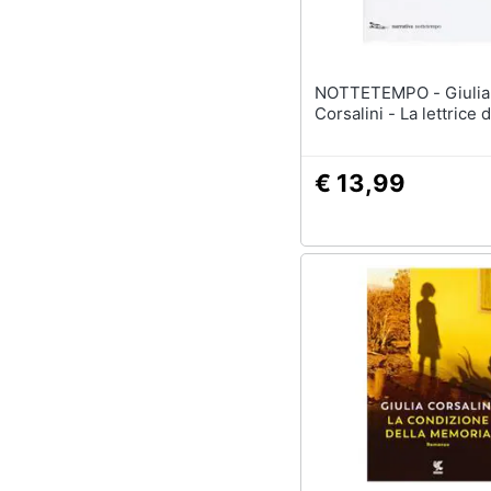
Sport
Animali
NOTTETEMPO - Giulia
Motori
Corsalini - La lettrice
Libri, cd e dvd
€ 13,99
Festività e ricorrenze
Promozioni