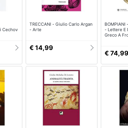
TRECCANI - Giulio Carlo Argan
BOMPIANI - Giuliano L'apost
 di Cechov
- Arte
- Lettere E
Greco A Fr
€ 14,99
€ 74,9