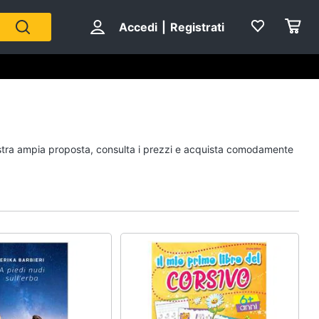
Accedi
|
Registrati
Personaggi
 nostra ampia proposta, consulta i prezzi e acquista comodamente
cristiano ronaldo
Me contro Te
Sean connery
Barbara D'Urso
Vedi tutti