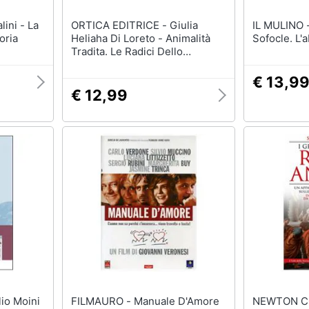
ORTICA EDITRICE - Giulia
IL MULINO - Giulio Guidorizz
oria
Heliaha Di Loreto - Animalità
Sofocle. L'
Tradita. Le Radici Dello
Specismo. Ediz. Integrale
€ 13,9
€ 12,99
FILMAURO - Manuale D'Amore
NEWTON C