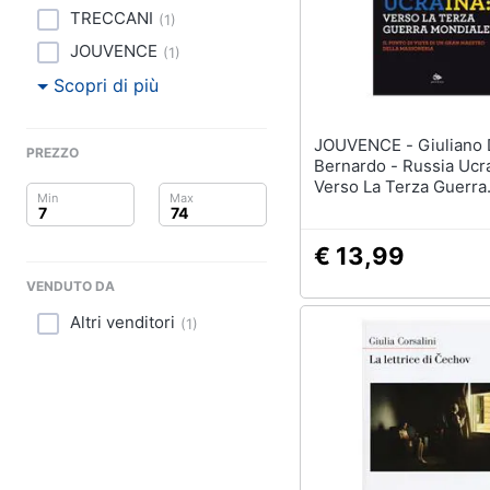
Clima
TRECCANI
(
1
)
Arredo
JOUVENCE
(
1
)
Scopri di più
Brico e Giardinaggio
JOUVENCE - Giuliano Di
Salute e igiene
PREZZO
Bernardo - Russia Ucra
Verso La Terza Guerra
Beauty
Mondiale. Il Punto Di V
Un Gran Maestro Della
Giocattoli
Massoneria
€ 13,99
VENDUTO DA
Prima infanzia
Altri venditori
(
1
)
Fotografia
Casalinghi
Abbigliamento