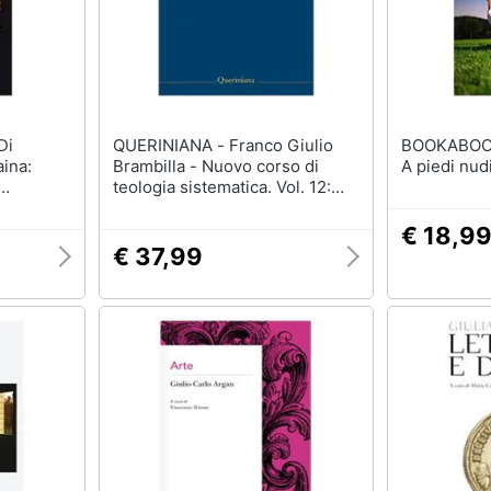
QUERINIANA - Franco Giulio
BOOKABOOK - Erika Bar
ina:
Brambilla - Nuovo corso di
A piedi nudi
teologia sistematica. Vol. 12:
ista Di
Antropologia teologica. Chi è
l'uomo, perché te ne curi?
€ 18,9
€ 37,99