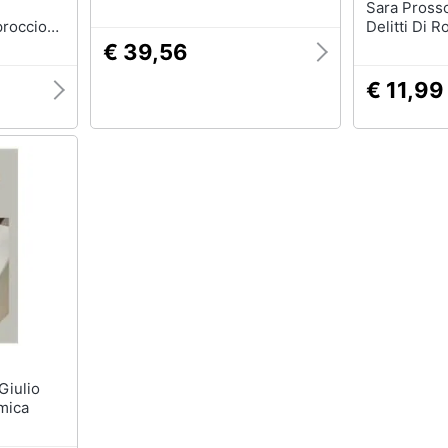
Sara Prosso
proccio
Delitti Di 
€ 39,56
€ 11,99
mica