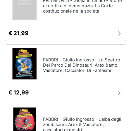
FELTRINELLI - Giuliano Amato - Storie
Vedi
di diritti e di democrazia. La Corte
tutti
costituzionale nella società
Animali
Motori
Personaggi
€ 21,99
cristiano
Libri,
ronaldo
cd
Me
e
contro
FABBRI - Giulio Ingrosso - Lo Spettro
dvd
Te
Del Parco Dei Dinosauri. Arex &amp.
Vastatore, Cacciatori Di Fantasmi
Sean
connery
Festività
e
Barbara
ricorrenze
D'Urso
€ 12,99
Vedi
Promozioni
tutti
FABBRI - Giulio Ingrosso - L'alba degli
Servizi
zombisauri. Arex & Vastatore,
cacciatori di mostri