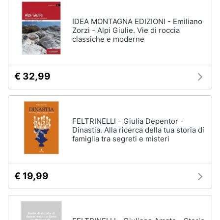
disney
e
film
igiene
IDEA MONTAGNA EDIZIONI - Emiliano
DVD
Zorzi - Alpi Giulie. Vie di roccia
Film
classiche e moderne
Beauty
Vedi
tutti
Giocattoli
€ 32,99
Prima
Cd
infanzia
musicali
FELTRINELLI - Giulia Depentor -
Colonne
Dinastia. Alla ricerca della tua storia di
Fotografia
Sonore
famiglia tra segreti e misteri
CD
Musicali
Casalinghi
Musica
€ 19,99
Leggera
Abbigliamento
Musica
Jazz
Sport