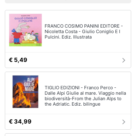
Prezzo più basso
Prezzo più alto
Valutazioni
Libri
Smart
di
home
Arte,
Design
e
FRANCO COSIMO PANINI EDITORE -
Videogiochi
Architettura
Nicoletta Costa - Giulio Coniglio E I
Pulcini. Ediz. Illustrata
Vedi
Audio
tutti
e
musica
€ 5,49
Dvd
Clima
e
Blu-
ray
TIGLIO EDIZIONI - Franco Perco -
Arredo
Dalle Alpi Giulie al mare. Viaggio nella
Blu-
biodiversità-From the Julian Alps to
Ray
the Adriatic. Ediz. bilingue
Brico
Blu-
e
Ray
Giardinaggio
Musica
€ 34,99
Classica
Salute
Walt