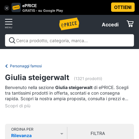
ePRICE
OTTIENI
Vai
×
Accedi
GRATIS - su Google Play
al
Registrati
menu
Accedi
Libri,
Offerte
cd
e
Libri, cd e dvd
Libri
Dvd e Blu-ray
Cd
dvd
Elettrodomestici
musicali
Personaggi
Offerte
Personaggi famosi
Libri
Informatica
Giulia steigerwalt
Religione
(1321 prodotti)
e
Benvenuto nella sezione
Giulia steigerwalt
di ePRICE. Scegli
Spiritualità
Telefonia
tra tantissimi prodotti in offerta, scontati e con consegna
Attualità,
rapida. Scopri la nostra ampia proposta, consulta i prezzi e
politica
acquista comodamente online.
Tv
e
e
diritto
Home
Libri
Cinema
di
ORDINA PER
FILTRA
Cucina
Rilevanza