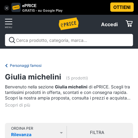
ePRICE
OTTIENI
Vai
×
Accedi
GRATIS - su Google Play
al
Registrati
menu
Accedi
Libri,
Offerte
cd
e
Libri, cd e dvd
Libri
Dvd e Blu-ray
Cd
dvd
Elettrodomestici
musicali
Personaggi
Offerte
Personaggi famosi
Libri
Informatica
Giulia michelini
Religione
(5 prodotti)
e
Benvenuto nella sezione
Giulia michelini
di ePRICE. Scegli tra
Spiritualità
Telefonia
tantissimi prodotti in offerta, scontati e con consegna rapida.
Attualità,
Scopri la nostra ampia proposta, consulta i prezzi e acquista
politica
comodamente online.
Tv
e
e
diritto
Home
Libri
Cinema
di
ORDINA PER
FILTRA
Cucina
Rilevanza