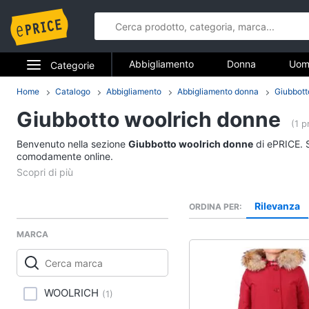
Abbigliamento
Donna
Uom
Categorie
Gioielli
Elettrodomestici
Home
Catalogo
Abbigliamento
Abbigliamento donna
Giubbott
Abbigliame
Giubbotto woolrich donne
Informatica
(1 p
Donna
Benvenuto nella sezione
Giubbotto woolrich donne
di ePRICE. S
Telefonia
comodamente online.
Intimo donna
Top
Tv e Home Cinema
Cappotto donna
Rilevanza
ORDINA PER
Smart home
Felpa donna
MARCA
Vedi tutti
Videogiochi
Audio e musica
Accessori
WOOLRICH
(
1
)