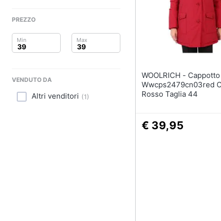
Clima
Sigaretta elettronica
Borse
PREZZO
Arredo
Occhiali da vista
Occhiali da sole
Brico e Giardinaggio
Vedi tutti
Salute e igiene
WOOLRICH - Cappotto Donna
VENDUTO DA
Wwcps2479cn03red C
Beauty
Rosso Taglia 44
Altri venditori
(
1
)
Giocattoli
€ 39,95
Prima infanzia
Fotografia
Casalinghi
Abbigliamento