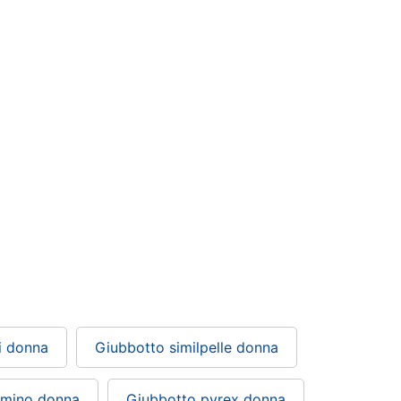
i donna
Giubbotto similpelle donna
umino donna
Giubbotto pyrex donna