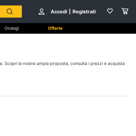
Accedi
|
Registrati
Orologi
Offerte
Scarpe
da. Scopri la nostra ampia proposta, consulta i prezzi e acquista
Sneakers
Scarpe nike
Anfibi
Ciabatte
Vedi tutti
Gioielli