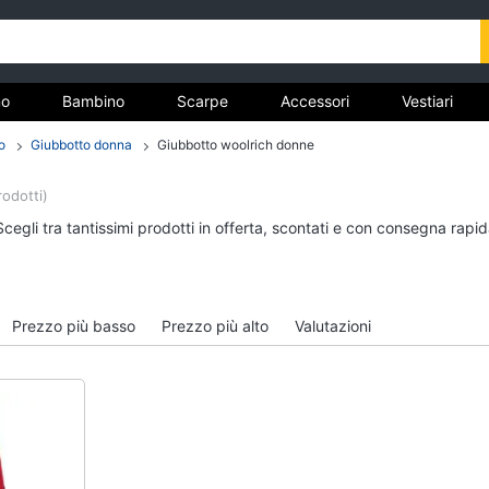
o
Bambino
Scarpe
Accessori
Vestiari
o
Giubbotto donna
Giubbotto woolrich donne
nto
rodotti)
Uomo
Bambino
cegli tra tantissimi prodotti in offerta, scontati e con consegna rapi
Felpa uomo
Scarpe bambino
Cravatta
Sandali bambina
Piumino uomo
Vestiti neonati
Prezzo più basso
Prezzo più alto
Valutazioni
Giacca uomo
Copertina neonato
Vedi tutti
Vedi tutti
Vestiari
Orologi