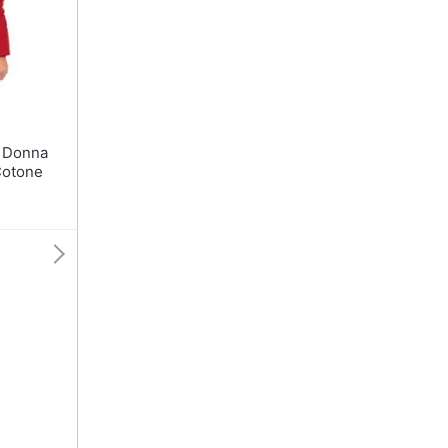
T-shirt
Apple Watch
Felpa
Smartwatch
Tuta
Orologi uomo
Pantaloni
Orologi donna
Vedi tutti
Vedi tutti
otone